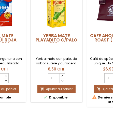
 MATE
YERBA MATE
CAFE ANOL
Í ROJA
PLAYADITO C/PALO
ROAST (
 500GR
500GR
TOSTIO
rgentina con
Yerba mate con palo, de
Café de spécia
equilibrado.
sabor suave y duradero.
unique. Un C
avec "Mediu
 CHF
6,50 CHF
26,9
précise qu'il 
mp
Champ
Cha
son acidité na
ité
quantité
quant
notes d'agrume
du
du
L'option parfa
r au panier
it
Ajouter au panier
produit
Ajouter
produ


qui recherche
A
YERBA
CAFE
propre et a


onible
Disponible
Derniers 
MATE
ANOLI
sto
GÜÍ
PLAYADITO
MEDI
A
C/PALO
ROAS
LO
500GR
(500g