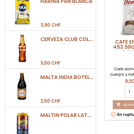
HARINA PAN BLANCA
3,90 CHF
CERVEZA CLUB COLOMBIA DORADA BOTELLA 330ML
CAFE E
453.59
DOM
3,50 CHF
Café dom
cuerpo y no
MALTA INDIA BOTELLA 355ML
9,5
Cha
quan
du
2,50 CHF
Ajoute
prod

CAF

MALTIN POLAR LATA 330ML
En ruptu
EN
GRA
453
SAN