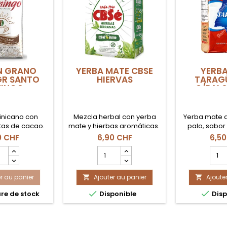
N GRANO
YERBA MATE CBSE
YERBA
GR SANTO
HIERVAS
TARAGÜ
INGO
C/PALO
inicano con
Mezcla herbal con yerba
Yerba mate a
tas de cacao.
mate y hierbas aromáticas.
palo, sabor 
0 CHF
6,90 CHF
6,50
mp
Champ
Cha
tité
quantité
quant
du
du
r au panier
uit
Ajouter au panier
produit
Ajoute
produ


E
YERBA
YERB


re de stock
Disponible
Disp
MATE
MATE
NO
CBSE
TARA
.59GR
HIERVAS
ROJ
TO
C/PA