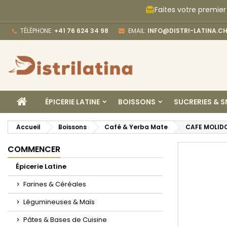
Faites votre premier
card_giftcard
M
C
C
TÉLÉPHONE:
+41 76 624 34 98
EMAIL:
INFO@DISTRI-LATINA.C
add_circle_outline
Vo
No
d'e
ACCUEIL
ÉPICERIE LATINE
BOISSONS
SUCRERIES & 
Accueil
Boissons
Café & Yerba Mate
CAFE MOLID
COMMENCER
Épicerie Latine
Farines & Céréales
Légumineuses & Maïs
Pâtes & Bases de Cuisine