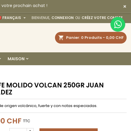
×
 votre prochain achat !
×
×
×

FRANÇAIS
BIENVENUE,
CONNEXION
OU
CRÉEZ VOTRE COMPTE
echercher
Panier
0
Produits -
0,00 CHF
n
MAISON
s
E MOLIDO VOLCAN 250GR JUAN
LDEZ
e origen volcánico, fuerte y con notas especiadas.
90 CHF
TTC