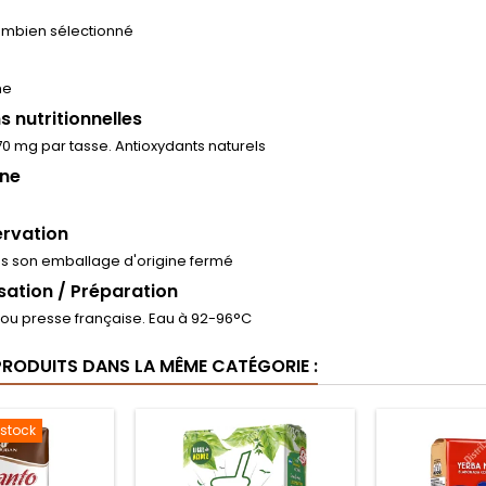
ombien sélectionné
ne
s nutritionnelles
70 mg par tasse. Antioxydants naturels
ine
rvation
s son emballage d'origine fermé
isation / Préparation
ou presse française. Eau à 92-96°C
PRODUITS DANS LA MÊME CATÉGORIE :
 stock