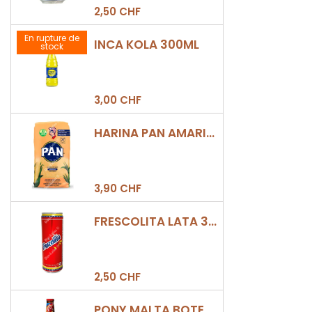
DOM
2,50 CHF
En rupture de
INCA KOLA 300ML
stock
3,00 CHF
HARINA PAN AMARILLA
3,90 CHF
FRESCOLITA LATA 330ML
2,50 CHF
PONY MALTA BOTELLA 330ML