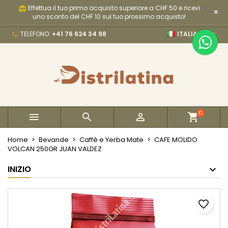
Effettua il tuo primo acquisto superiore a CHF 50 e ricevi
card_giftcard
×
×
×
×
My wishlists
Crea lista dei desideri
Accedi
uno sconto del CHF 10 sul tuo prossimo acquisto!

TELEFONO:
+41 76 624 34 98
ITALIANO
Create new list
add_circle_outline
Devi avere effettuato l'accesso per salvare dei
Nome lista dei desideri
prodotti nella tua lista dei desideri.
Annulla
Accedi
Annulla
Crea lista dei desideri
0



Home
Bevande
Caffè e Yerba Mate
CAFE MOLIDO
VOLCAN 250GR JUAN VALDEZ
INIZIO
favorite_border