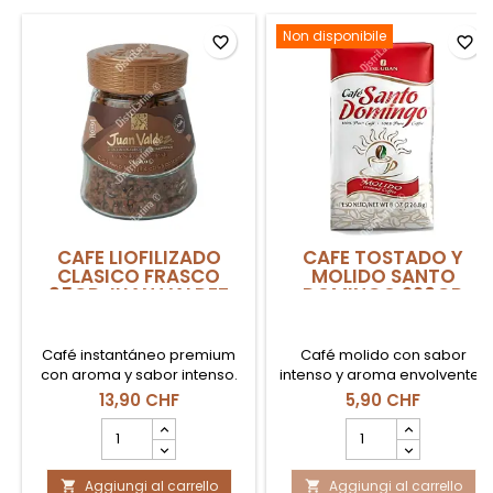
Non disponibile
favorite_border
favorite_border
CAFE LIOFILIZADO
CAFE TOSTADO Y
CLASICO FRASCO
MOLIDO SANTO
95GR JUAN VALDEZ
DOMINGO 226GR
Café instantáneo premium
Café molido con sabor
con aroma y sabor intenso.
intenso y aroma envolvente.
13,90 CHF
5,90 CHF
Campo
Campo
quantità
quantità
del
del
Aggiungi al carrello
prodotto
Aggiungi al carrello
prodotto

