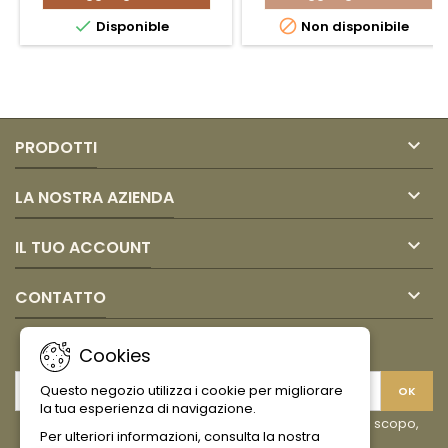
CAFE
CAFE


Disponible
Non disponibile
LIOFILIZADO
TOSTADO
CLASICO
Y
FRASCO
MOLIDO
95GR
SANTO
JUAN
DOMINGO
VALDEZ
226GR

PRODOTTI

LA NOSTRA AZIENDA

IL TUO ACCOUNT

CONTATTO
NEWSLETTER
Cookies
Questo negozio utilizza i cookie per migliorare
la tua esperienza di navigazione.
Puoi annullare l'iscrizione in ogni momento. A questo scopo,
Per ulteriori informazioni, consulta la nostra
cerca le info di contatto nelle note legali.