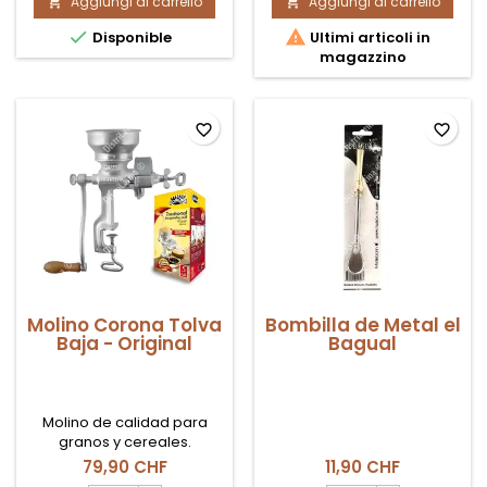
Aggiungi al carrello
prodotto
Aggiungi al carrello
prodotto


Parrilla
Pataconera


Disponible
Ultimi articoli in
Arepera
/
magazzino
a
Tostonera
Gas
Original
Coexito
-
Corona
favorite_border
favorite_border
Molino Corona Tolva
Bombilla de Metal el
Baja - Original
Bagual
Molino de calidad para
granos y cereales.
79,90 CHF
11,90 CHF