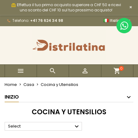
Effettua il tuo primo acquisto superiore a CHF 50 e ricevi
card_giftcard
×
×
×
×
×
My wishlists
((modalTitle))
Crea lista dei desideri
Accedi
uno sconto del CHF 10 sul tuo prossimo acquisto!

Telefono:
+41 76 624 34 98
Italiano
Create new list
add_circle_outline
((confirmMessage))
Devi avere effettuato l'accesso per salvare dei
Nome lista dei desideri
prodotti nella tua lista dei desideri.
((cancelText))
((modalDeleteText))
Annulla
Accedi
Annulla
Crea lista dei desideri
0



Home
Casa
Cocina y Utensilios
INIZIO
COCINA Y UTENSILIOS

Select