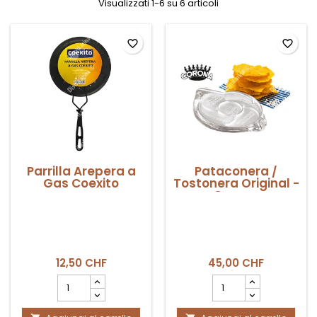
Visualizzati 1-6 su 6 articoli
favorite_border
favorite_border
Parrilla Arepera a
Pataconera /
Gas Coexito
Tostonera Original -
Corona
12,50 CHF
45,00 CHF
Campo
Campo
quantità
quantità
del
del