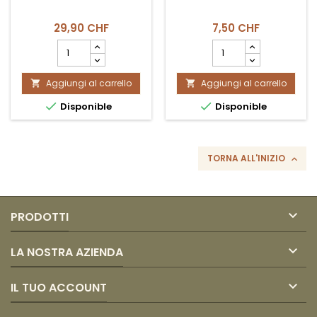
29,90 CHF
7,50 CHF
Campo
Campo
quantità
quantità
del
del
Aggiungi al carrello
prodotto
Aggiungi al carrello
prodotto


Chocolatera
Molinillo


Disponible
Disponible
2L
de
Coexito
Madera
TORNA ALL'INIZIO


PRODOTTI

LA NOSTRA AZIENDA

IL TUO ACCOUNT