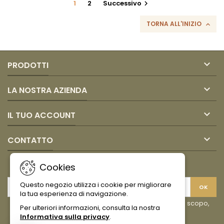
1
2
Successivo

TORNA ALL'INIZIO


PRODOTTI

LA NOSTRA AZIENDA

IL TUO ACCOUNT

CONTATTO
NEWSLETTER
Cookies
Questo negozio utilizza i cookie per migliorare
la tua esperienza di navigazione.
Puoi annullare l'iscrizione in ogni momento. A questo scopo,
Per ulteriori informazioni, consulta la nostra
cerca le info di contatto nelle note legali.
Informativa sulla privacy
.