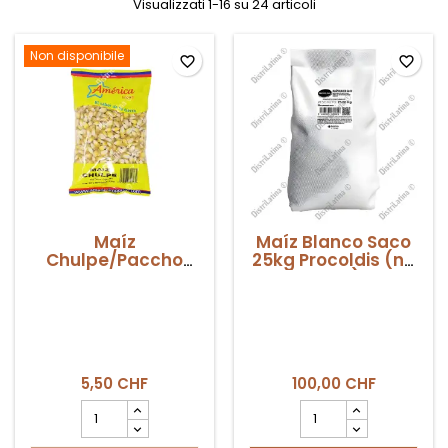
Visualizzati 1-16 su 24 articoli
Non disponibile
favorite_border
favorite_border
Maíz
Maíz Blanco Saco
Chulpe/Paccho
25kg Procoldis (no
América 500gr
GMO)
5,50 CHF
100,00 CHF
Campo
Campo
quantità
quantità
del
del