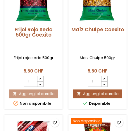
Frijol Rojo Seda
Maíz Chulpe Coexito
500gr Coexito
Frijol rojo seda 500gr
Maiz Chulpe 500gr
5,50 CHF
5,50 CHF
Campo
Campo
quantità
quantità
del
del
Aggiungi al carrello
prodotto
Aggiungi al carrello
prodotto


Frijol
Maíz


Non disponibile
Disponible
Rojo
Chulpe
Seda
Coexito
500gr
Coexito
Non disponibile
favorite_border
favorite_border