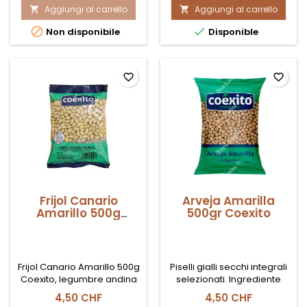
Aggiungi al carrello
prodotto
Aggiungi al carrello
prodotto


Maíz
Maíz


Non disponibile
Disponible
Chulpe/Paccho
Blanco
América
Saco
500gr
25kg
Procoldis
favorite_border
favorite_border
(no
GMO)
Frijol Canario
Arveja Amarilla
Amarillo 500g
500gr Coexito
Coexito
Frijol Canario Amarillo 500g
Piselli gialli secchi integrali
Coexito, legumbre andina
selezionati. Ingrediente
de textura cremosa ideal
fondamentale per zuppe,
4,50 CHF
4,50 CHF
para guisos y cocina
creme e stufati tradizionali.