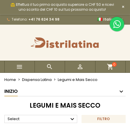
Effettua il tuo primo acquisto superiore a CHF 50 e ricevi
card_giftcard
×
×
×
×
×
My wishlists
((modalTitle))
Crea lista dei desideri
Accedi
uno sconto del CHF 10 sul tuo prossimo acquisto!

Telefono:
+41 76 624 34 98
Italiano
Create new list
add_circle_outline
((confirmMessage))
Devi avere effettuato l'accesso per salvare dei
Nome lista dei desideri
prodotti nella tua lista dei desideri.
((cancelText))
((modalDeleteText))
Annulla
Accedi
Annulla
Crea lista dei desideri
0



Home
Dispensa Latina
Legumi e Mais Secco
INIZIO
LEGUMI E MAIS SECCO

Select
FILTRO