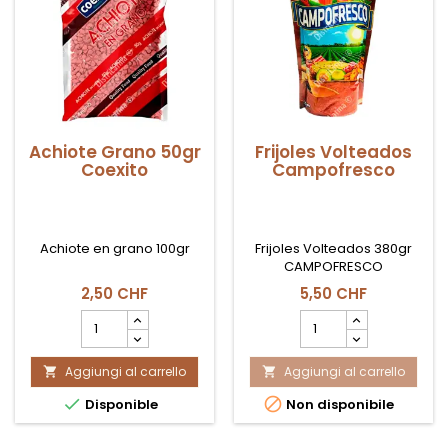
Achiote Grano 50gr
Frijoles Volteados
Coexito
Campofresco
Achiote en grano 100gr
Frijoles Volteados 380gr
CAMPOFRESCO
2,50 CHF
5,50 CHF
Campo
Campo
quantità
quantità
del
del
Aggiungi al carrello
prodotto
Aggiungi al carrello
prodotto


Achiote
Frijoles


Disponible
Non disponibile
Grano
Volteados
50gr
Campofresco
Coexito