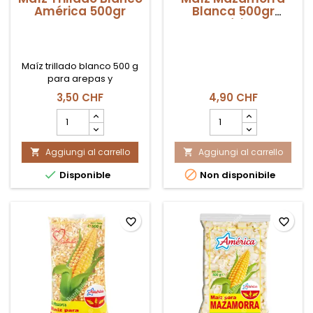
América 500gr
Blanca 500gr
América
Maíz trillado blanco 500 g
para arepas y
preparaciones
3,50 CHF
4,90 CHF
tradicionales, disponible en
Campo
Campo
Suiza.
quantità
quantità
del
del
Aggiungi al carrello
prodotto
Aggiungi al carrello
prodotto


Maíz
Maíz


Disponible
Non disponibile
Trillado
Mazamorra
Blanco
Blanca
América
500gr
500gr
América
favorite_border
favorite_border