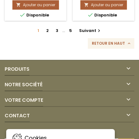
Ajouter au panier
produit
Ajouter au panier
produit


PULPA
ROCOTO


Disponible
Disponible
MORA
CONGELADO
90
500gr
GR
COEXITO
1
2
3
…
5
Suivant

x
10und
RETOUR EN HAUT

CANOA

PRODUITS

NOTRE SOCIÉTÉ

VOTRE COMPTE

CONTACT
LETTRE D'INFORMATIONS
Cookies