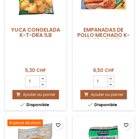
YUCA CONGELADA
EMPANADAS DE
K-T-DRA 1LB
POLLO MECHADO K-
T-DRA 2UND
5,30 CHF
6,50 CHF
Champ
Champ
quantité
quantité
du
du
Ajouter au panier
produit
Ajouter au panier
produit


YUCA
EMPANADAS


Disponible
Disponible
CONGELADA
DE
K-
POLLO
T-
MECHADO
DRA
K-
Rupture de stock
favorite_border
favorite_border
1LB
T-
DRA