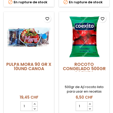


En rupture de stock
En rupture de stock
Nueva
PIÑA
Era
90
super
GR
especial
x
favorite_border
favorite_border
10und
CANOA
PULPA MORA 90 GR X
ROCOTO
10UND CANOA
CONGELADO 500GR
COEXITO
500gr de Ají rocoto listo
para usar en recetas
picantes.
19,45 CHF
6,50 CHF
Champ
Champ
quantité
quantité
du
du