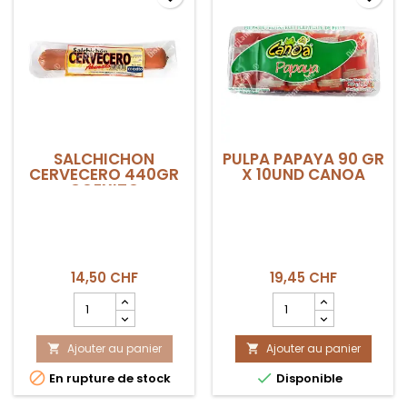
COEXITO
COEXITO
SALCHICHON
PULPA PAPAYA 90 GR
CERVECERO 440GR
X 10UND CANOA
COEXITO
14,50 CHF
19,45 CHF
Champ
Champ
quantité
quantité
du
du
Ajouter au panier
produit
Ajouter au panier
produit


SALCHICHON
PULPA


En rupture de stock
Disponible
CERVECERO
PAPAYA
440gr
90