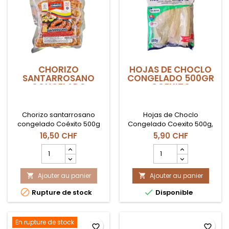
2UND
CHORIZO
HOJAS DE CHOCLO
SANTARROSANO
CONGELADO 500GR
CONGELADO
COEXITO
GRANDE 500G
COEXITO
Chorizo santarrosano
Hojas de Choclo
congelado Coéxito 500g
Congelado Coexito 500g,
disponible en Suiza, ideal
hojas listas para envolver
16,50 CHF
5,90 CHF
para parrilla, fritura o
tamales y preparaciones
Champ
Champ
cocina colombiana
tradicionales en Suiza.
quantité
quantité
tradicional.
du
du
Ajouter au panier
produit
Ajouter au panier
produit


CHORIZO
HOJAS


Rupture de stock
Disponible
SANTARROSANO
DE
CONGELADO
CHOCLO
GRANDE
CONGELADO
500g
500gr
En rupture de stock
favorite_border
favorite_border