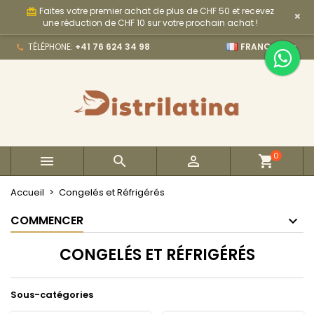
Faites votre premier achat de plus de CHF 50 et recevez
card_giftcard
×
×
×
×
×
My wishlists
((modalTitle))
Créer une liste d'envies
Connexion
une réduction de CHF 10 sur votre prochain achat !

TÉLÉPHONE:
+41 76 624 34 98
FRANÇAIS
Create new list
add_circle_outline
((confirmMessage))
Vous devez être connecté pour ajouter des produits
Nom de la liste d'envies
à votre liste d'envies.
((cancelText))
((modalDeleteText))
Annuler
Connexion
Annuler
Créer une liste d'envies
0



Accueil
Congelés et Réfrigérés
COMMENCER
CONGELÉS ET RÉFRIGÉRÉS
Sous-catégories