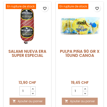
COEXITO
GR
x
En rupture de stock
En rupture de stock
favorite_border
favorite_border
10und
CANOA
SALAMI NUEVA ERA
PULPA PIÑA 90 GR X
SUPER ESPECIAL
10UND CANOA
13,90 CHF
19,45 CHF
Champ
Champ
quantité
quantité
du
du
Ajouter au panier
produit
Ajouter au panier
produit


Salami
PULPA