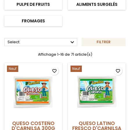
PULPE DE FRUITS
ALIMENTS SURGELÉS
FROMAGES

Select
FILTRER
Affichage 1-16 de 71 article(s)
Neuf
Neuf
favorite_border
favorite_border
QUESO COSTEÑO
QUESO LATINO
D'CARNILSA 300G
FRESCO D'CARNILSA