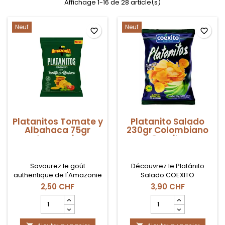
Affichage 1-16 de 28 article(s)
Neuf
Neuf
favorite_border
favorite_border
Platanitos Tomate y
Platanito Salado
Albahaca 75gr
230gr Colombiano
Amazonia
Coexito
Savourez le goût
Découvrez le Platánito
authentique de l'Amazonie
Salado COEXITO
avec ces délicieux
authentiquement
2,50 CHF
3,90 CHF
Platanitos ! Fabriqués à
colombien, un voyage
Champ
Champ
partir de bananes plantains
gustatif dans la nostalgie !
quantité
quantité
mûres, de tomates et de
Croustillant et légèrement
du
du
basilic, ils offrent un touche
salé, il est idéal pour