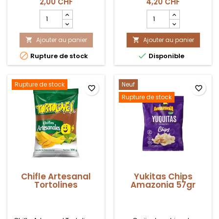
2,00 CHF
4,20 CHF
toque cítrico.
Champ
Champ
quantité
quantité
du
du
Ajouter au panier
produit
Ajouter au panier
produit


Papitas
Papitas


Rupture de stock
Disponible
Fritas
Limón
Limón
105gr
30gr
Coexito
Rupture de stock
Neuf
favorite_border
favorite_border
Rupture de stock
Chifle Artesanal
Yukitas Chips
Tortolines
Amazonia 57gr