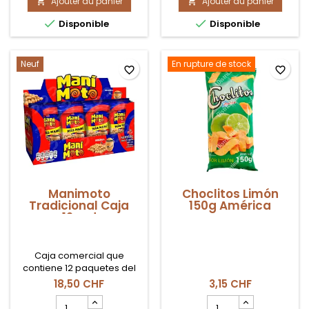
Ajouter au panier
produit
Ajouter au panier
produit


gourmande et nutritive.
partager ou savourer seul.
Platanitos
Platanito
Déjà disponibles dans
Disponible dès maintenant


Disponible
Disponible
Tomate
Salado
votre magasin DistriLatina!
en stock et livraison dans
y
230gr
toute la Suisse.
Albahaca
Colombiano
75gr
Coexito
Neuf
En rupture de stock
favorite_border
favorite_border
Amazonia
Manimoto
Choclitos Limón
Tradicional Caja
150g América
12und
Caja comercial que
contiene 12 paquetes del
icónico maní japonés
18,50 CHF
3,15 CHF
Manimoto Tradicional.
Champ
Champ
Cacahuetes