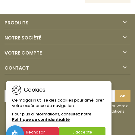

PRODUITS

NOTRE SOCIÉTÉ

VOTRE COMPTE

CONTACT
LETTRE D'INFORMATIONS
Cookies
Ce magasin utilise des cookies pour améliorer
votre expérience de navigation.
Vous pouvez vous désinscrire à tout moment. Vous trouverez
pour cela nos informations de contact dans les conditions
Pour plus d'informations, consultez notre
d'utilisation du site.
Politique de confidentialité
.
Facebook
Instagram
TikTok
Rechazar
J'accepte
🤖