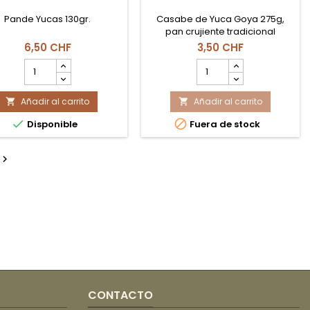
Pande Yucas 130gr.
Casabe de Yuca Goya 275g,
pan crujiente tradicional
elaborado a base de yuca,
6,50 CHF
3,50 CHF
ideal como acompañamiento
cantidad
cantidad
en Suiza.
del
del
producto
producto
Añadir al carrito
Pandeyucas
Añadir al carrito
Casabe


Artesanos
de


Disponible
Fuera de stock
130gr
Yuca
Coexito
Goya
275gr

CONTACTO