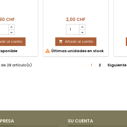
,90 CHF
2,00 CHF
ntidad
cantidad
l
del
oducto
producto
dir al carrito
an
Añadir al carrito
Manimoto

stado
Tradicional

sponible
Últimas unidades en stock
44g
tana
 de 28 artículo(s)
1
2
Siguiente
MPRESA
SU CUENTA