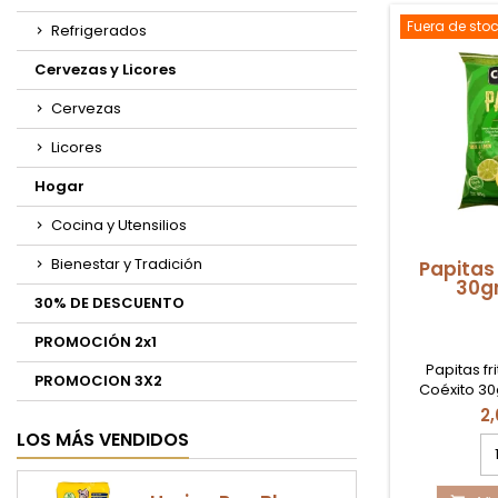
75
A
Fuera de sto
Refrigerados
Cervezas y Licores
Cervezas
Licores
Hogar
Cocina y Utensilios
Bienestar y Tradición
Papitas 
30gr
30% DE DESCUENTO
PROMOCIÓN 2x1
Papitas fr
PROMOCION 3X2
Coéxito 30
Suiza, snack 
2
LOS MÁS VENDIDOS
ca
de
pr