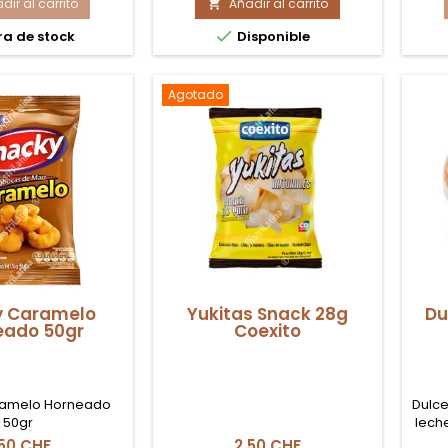
dir al carrito
pitas
Añadir al carrito
Papitas

itas
Limón

ra de stock
Disponible
món
105gr
gr
exito
Agotado
y Caramelo
Yukitas Snack 28g
Du
eado 50gr
Coexito
ramelo Horneado
Dulc
50gr
lech
post
,50 CHF
2,50 CHF