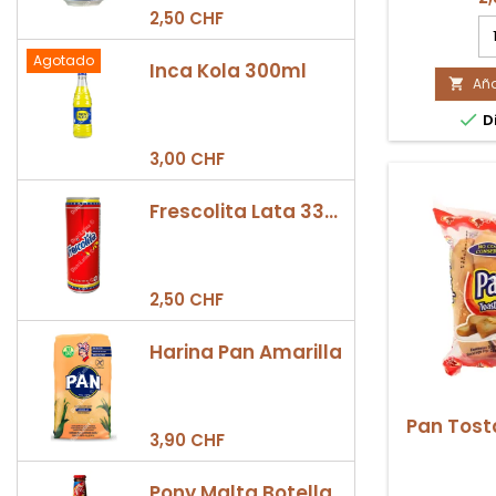
2,50 CHF
ca
de
Agotado
pr
Inca Kola 300ml
Aña
Sn

C

Di
H
50
3,00 CHF
Frescolita Lata 330ml
2,50 CHF
Harina Pan Amarilla
Pan Tost
3,90 CHF
Pony Malta Botella 330ml