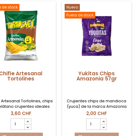
a de stock
Nuevo
Fuera de stock
Chifle Artesanal
Yukitas Chips
Tortolines
Amazonia 57gr
e Artesanal Tortolines, chips
Crujientes chips de mandioca
látano crujientes ideales
(yuca) de la marca Amazonia
como snack y
en formato de 57g. Una
3,60 CHF
2,00 CHF
ompañamiento en Suiza.
alternativa natural, ligera y
cantidad
cantidad
deliciosa a las patatas fritas
del
del
tradicionales, ideal para un
producto
producto
snack exótico.