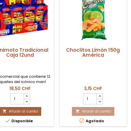
nimoto Tradicional
Choclitos Limón 150g
Caja 12und
América
 comercial que contiene 12
quetes del icónico maní
nés Manimoto Tradicional.
18,50 CHF
3,15 CHF
cahuetes seleccionados
cantidad
cantidad
ubiertos por una capa
del
del
iente horneada y sazonada
producto
producto
un toque de salsa de soja.
Añadir al carrito
Manimoto
Añadir al carrito
Choclitos


Tradicional
Limón


Disponible
Agotado
Caja
150g
12und
América