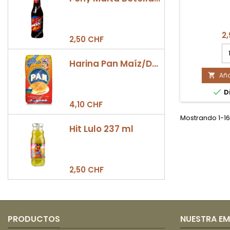
2
2,50 CHF
ca
de
Harina Pan Maíz/Dulce 500gr
pr
Aña
P

To

Di
la
Gi
4,10 CHF
Mostrando 1-16
Hit Lulo 237 ml
2,50 CHF
PRODUCTOS
NUESTRA E