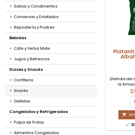
Salsas y Condimentos
Conservas y Enlatados
Repostería y Postres
Bebidas
Cafe y Yerba Mate
Platani
Alba
Jugos y Refrescos
Am
Dulces y Snacks
¡Disfruta del
Confiteria
la Amaz
delicios
Snacks
2
Elaborado
ca
machos de al
Galletas
de
y albahaca,
pr
gourmet y
Congelados y Refrigerados
Aña
Pl

disponibl
T
Dis
Pulpa de Frutas

Di
y
Al
Alimentos Congelados