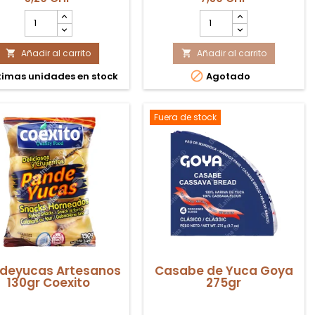
en Suiza.
cantidad
cantidad
del
del
producto
producto
Añadir al carrito
Dulce
Añadir al carrito
Manimoto


de
Grande

timas unidades en stock
Agotado
Leche
Tradicional
Goya
180gr
Fuera de stock
deyucas Artesanos
Casabe de Yuca Goya
130gr Coexito
275gr