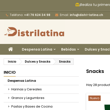
¡Realiza tu prime
card_giftcard
M
(
C
I
Teléfono:
+41 76 624 34 98
Email:
info@distri-latina.ch
add_circle_outline
((
De
No
INICIO
Despensa Latina
Bebidas
Dulces y Snac
Inicio
Dulces y Snacks
Snacks
Snacks
INICIO
Despensa Latina
Hay 28 produc
Harinas y Cereales
Granos y Legumbres
Nuevo
Pastas y Bases de Cocina