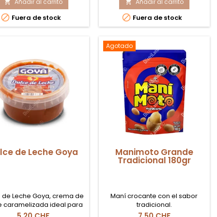
Añadir al carrito
Chifle
Añadir al carrito
Yukitas


Artesanal
Chips


Fuera de stock
Fuera de stock
Tortolines
Amazonia
57gr
Agotado
lce de Leche Goya
Manimoto Grande
Tradicional 180gr
e de Leche Goya, crema de
Maní crocante con el sabor
e caramelizada ideal para
tradicional.
res, rellenos y repostería
5,20 CHF
7,50 CHF