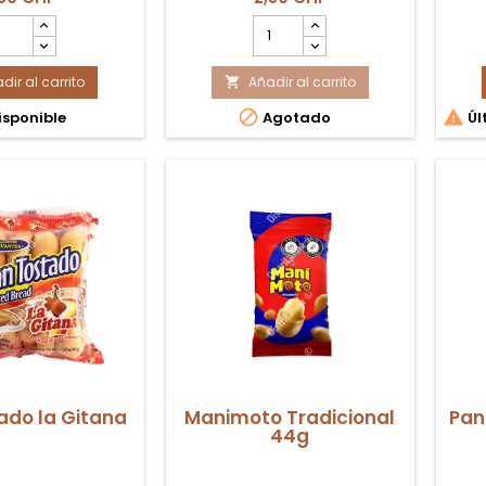
ntidad
cantidad
l
del
oducto
producto
dir al carrito
acky
Añadir al carrito
Yukitas

aramelo
Snack


sponible
Agotado
Úl
orneado
28g
gr
Coexito
ado la Gitana
Manimoto Tradicional
Pan
44g