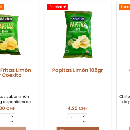
gr
Coexito
mazonia
ck
¡En oferta!
Fuer
Fritas Limón
Papitas Limón 105gr
 Coexito
itas sabor limón
Chifl
g disponibles en
de p
crujiente con toque
,00 CHF
4,20 CHF
cítrico.
ac
ntidad
cantidad
l
del
oducto
producto