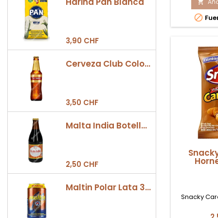
Harina Pan Blanca
Aña
Pa

Fr

Fue
Li
30
Co
3,90 CHF
Cerveza Club Colombia Dorada Botella 330ml
3,50 CHF
Malta India Botella 355ml
Snack
Horn
2,50 CHF
Maltin Polar Lata 330ml
Snacky Ca
2