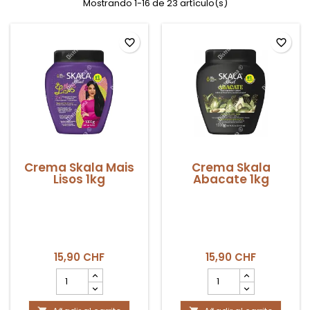
Mostrando 1-16 de 23 artículo(s)
favorite_border
favorite_border
Crema Skala Mais
Crema Skala
Lisos 1kg
Abacate 1kg
15,90 CHF
15,90 CHF
cantidad
cantidad
del
del
producto
producto