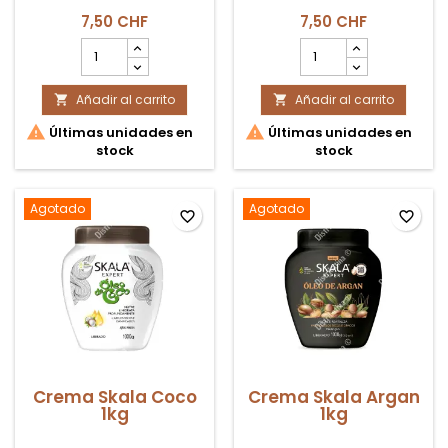
7,50 CHF
7,50 CHF
cantidad
cantidad
del
del
producto
producto
Añadir al carrito
Velas
Añadir al carrito
Velas


Gran
Divino


Últimas unidades en
Últimas unidades en
Poder
Niño
stock
stock
Agotado
Agotado
favorite_border
favorite_border
Crema Skala Coco
Crema Skala Argan
1kg
1kg