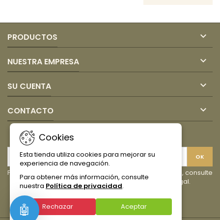

PRODUCTOS

NUESTRA EMPRESA

SU CUENTA

CONTACTO
BOLETÍN
Cookies
Esta tienda utiliza cookies para mejorar su
experiencia de navegación.
Puede darse de baja en cualquier momento. Para ello, consulte
Para obtener más información, consulte
nuestra información de contacto en el aviso legal.
nuestra
Política de privacidad
.
Facebook
Instagram
TikTok
Rechazar
Aceptar
🤖