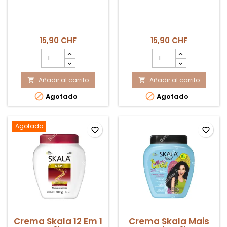
15,90 CHF
15,90 CHF
cantidad
cantidad
del
del
producto
producto
Añadir al carrito
Crema
Añadir al carrito
Crema


Skala
Skala


Agotado
Agotado
Coco
Argan
1kg
1kg
Agotado
favorite_border
favorite_border
Crema Skala 12 Em 1
Crema Skala Mais