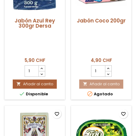
Jabón Azul Rey
Jabón Coco 200gr
300gr Dersa
5,90 CHF
4,90 CHF
cantidad
cantidad
del
del
producto
producto
Añadir al carrito
Jabón
Añadir al carrito
Jabón


Azul
Coco


Disponible
Agotado
Rey
200gr
300gr
Dersa
favorite_border
favorite_border