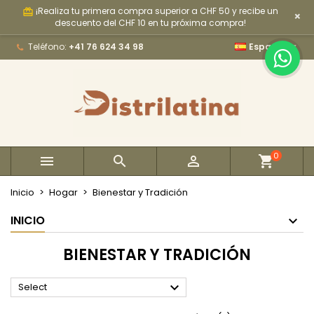
¡Realiza tu primera compra superior a CHF 50 y recibe un
card_giftcard
×
×
×
×
×
My wishlists
((modalTitle))
Crear lista de deseos
Iniciar sesión
descuento del CHF 10 en tu próxima compra!

Teléfono:
+41 76 624 34 98
Español
Create new list
add_circle_outline
((confirmMessage))
Debe iniciar sesión para guardar productos en su
Nombre de la lista de deseos
lista de deseos.
((cancelText))
((modalDeleteText))
Cancelar
Iniciar sesión
Cancelar
Crear lista de deseos
0



Inicio
Hogar
Bienestar y Tradición
INICIO
BIENESTAR Y TRADICIÓN

Select