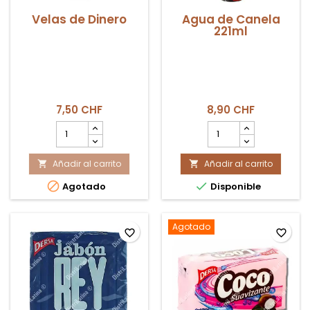
Velas de Dinero
Agua de Canela
221ml
7,50 CHF
8,90 CHF
cantidad
cantidad
del
del
producto
producto
Añadir al carrito
Velas
Añadir al carrito
Agua


de
de


Agotado
Disponible
Dinero
Canela
221ml
Agotado
favorite_border
favorite_border