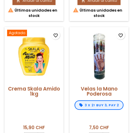
Añadir al carrito
Crema
Añadir al carrito
Crema


Skala
Skala


Últimas unidades en
Últimas unidades en
Mais
Abacate
stock
stock
Lisos
1kg
1kg
Agotado
favorite_border
favorite_border
Crema Skala Amido
Velas la Mano
1kg
Poderosa
3 X 2! BUY 3, PAY 2
15,90 CHF
7,50 CHF