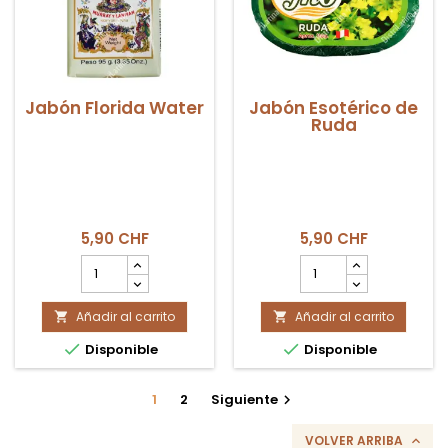
Jabón Florida Water
Jabón Esotérico de
Ruda
5,90 CHF
5,90 CHF
cantidad
cantidad
del
del
producto
producto
Añadir al carrito
Jabón
Añadir al carrito
Jabón


Florida
Esotérico


Disponible
Disponible
Water
de
Ruda
1
2
Siguiente

VOLVER ARRIBA
