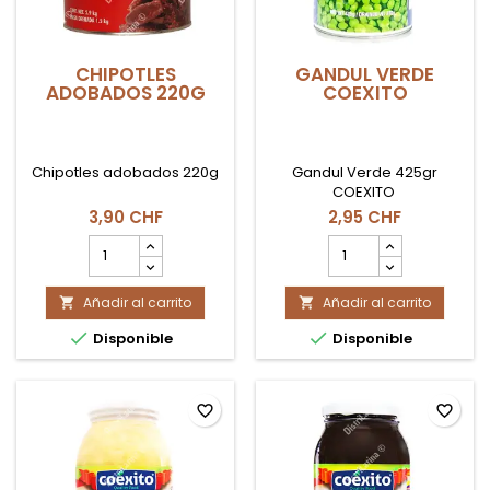
CHIPOTLES
GANDUL VERDE
ADOBADOS 220G
COEXITO
Chipotles adobados 220g
Gandul Verde 425gr
COEXITO
3,90 CHF
2,95 CHF
cantidad
cantidad
del
del
producto
producto
Añadir al carrito
CHIPOTLES
Añadir al carrito
GANDUL


ADOBADOS
VERDE


Disponible
Disponible
220G
COEXITO
favorite_border
favorite_border