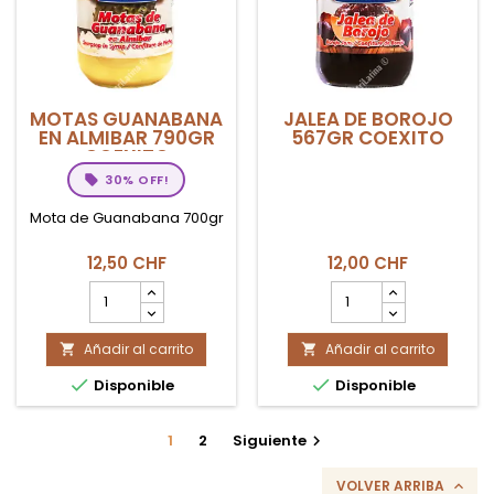
MOTAS GUANABANA
JALEA DE BOROJO
EN ALMIBAR 790GR
567GR COEXITO
COEXITO
30% OFF!
Mota de Guanabana 700gr
12,50 CHF
12,00 CHF
cantidad
cantidad
del
del
producto
producto
Añadir al carrito
MOTAS
Añadir al carrito
JALEA


GUANABANA
DE


Disponible
Disponible
EN
BOROJO
ALMIBAR
567GR
790gr
COEXITO
1
2
Siguiente

COEXITO
VOLVER ARRIBA
