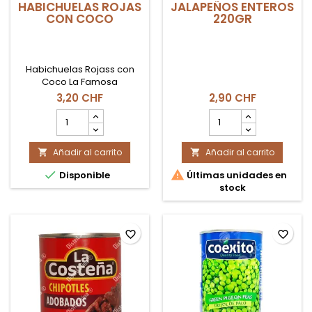
HABICHUELAS ROJAS
JALAPEÑOS ENTEROS
CON COCO
220GR
Habichuelas Rojass con
Coco La Famosa
3,20 CHF
2,90 CHF
cantidad
cantidad
del
del
producto
producto
Añadir al carrito
HABICHUELAS
Añadir al carrito
JALAPEÑOS


ROJAS
ENTEROS


Disponible
Últimas unidades en
CON
220GR
stock
COCO
favorite_border
favorite_border