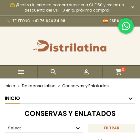
¡Realiza tu primera compra superior a CHF 50 y recibe un
card_giftcard
×
×
×
×
×
My wishlists
((modalTitle))
Crear lista de deseos
Iniciar sesión
descuento del CHF 10 en tu próxima compra!

TELÉFONO:
+41 76 624 34 98
ESPAÑOL
Create new list
add_circle_outline
((confirmMessage))
Debe iniciar sesión para guardar productos en su
Nombre de la lista de deseos
lista de deseos.
((cancelText))
((modalDeleteText))
Cancelar
Iniciar sesión
Cancelar
Crear lista de deseos
0



Inicio
Despensa Latina
Conservas y Enlatados
INICIO
CONSERVAS Y ENLATADOS

Select
FILTRAR