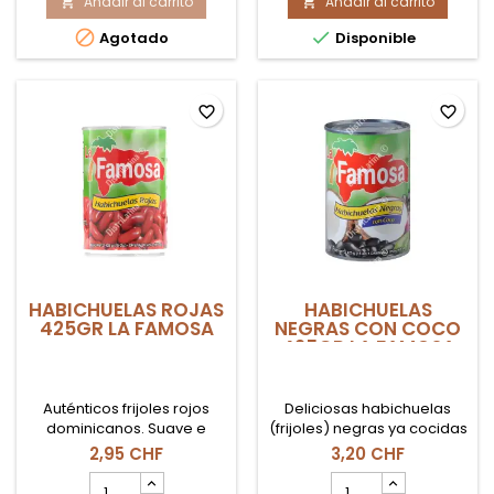
Añadir al carrito
CHOCHOS
Añadir al carrito
CABALLA


EN
EN


Agotado
Disponible
SALMUERA
SALSA
DE
TOMATE
COEXITO
favorite_border
favorite_border
HABICHUELAS ROJAS
HABICHUELAS
425GR LA FAMOSA
NEGRAS CON COCO
425GR LA FAMOSA
Auténticos frijoles rojos
Deliciosas habichuelas
dominicanos. Suave e
(frijoles) negras ya cocidas
integral, listo para
en una cremosa leche de
2,95 CHF
3,20 CHF
consumir. La base perfecta
coco. De la marca
cantidad
cantidad
para preparar un Moro,
dominicana La Famosa.