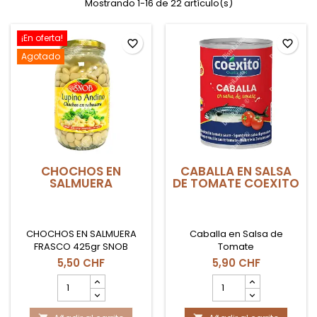
Mostrando 1-16 de 22 artículo(s)
¡En oferta!
favorite_border
favorite_border
Agotado
CHOCHOS EN
CABALLA EN SALSA
SALMUERA
DE TOMATE COEXITO
CHOCHOS EN SALMUERA
Caballa en Salsa de
FRASCO 425gr SNOB
Tomate
5,50 CHF
5,90 CHF
cantidad
cantidad
del
del
producto
producto