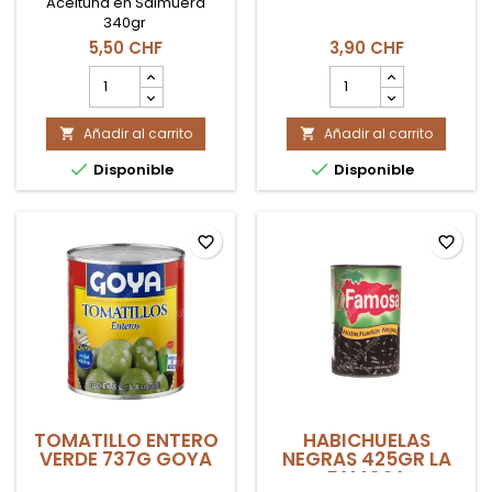
Aceituna en Salmuera
340gr
5,50 CHF
3,90 CHF
cantidad
cantidad
del
del
producto
producto
Añadir al carrito
ACEITUNA
Añadir al carrito
NACHOS


EN
JALAPEÑOS


Disponible
Disponible
SALMUERA
LA
COSTEÑA
220GR
favorite_border
favorite_border
TOMATILLO ENTERO
HABICHUELAS
VERDE 737G GOYA
NEGRAS 425GR LA
FAMOSA