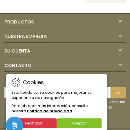

PRODUCTOS

NUESTRA EMPRESA

SU CUENTA

CONTACTO
BOLETÍN
Cookies
Esta tienda utiliza cookies para mejorar su
experiencia de navegación.
Puede darse de baja en cualquier momento. Para ello, consulte
Para obtener más información, consulte
nuestra información de contacto en el aviso legal.
nuestra
Política de privacidad
.
Facebook
Instagram
TikTok
Rechazar
Aceptar
🤖