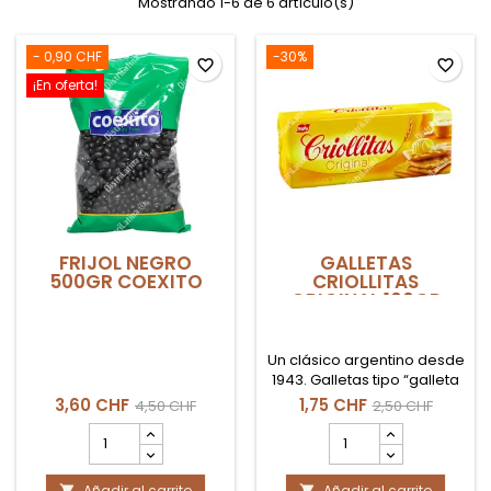
Mostrando 1-6 de 6 artículo(s)
- 0,90 CHF
-30%
favorite_border
favorite_border
¡En oferta!
FRIJOL NEGRO
GALLETAS
500GR COEXITO
CRIOLLITAS
ORIGINAL 100GR
BAGLEY
Un clásico argentino desde
1943. Galletas tipo “galleta
gorda”, crujientes, saladas
3,60 CHF
1,75 CHF
4,50 CHF
2,50 CHF
y hojaldradas. El
cantidad
cantidad
compañero inseparable
del
del
del mate, té o café.
producto
producto
Añadir al carrito
Añadir al carrito

