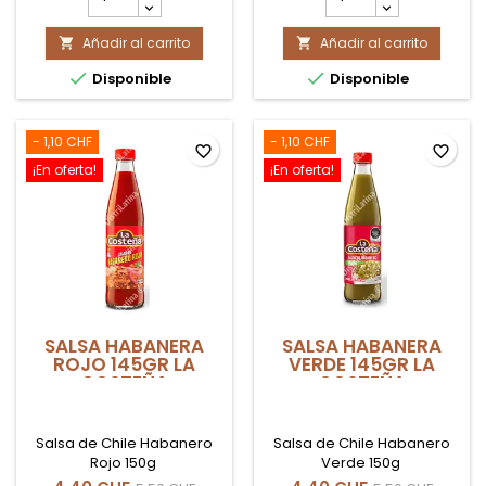
del
del
producto
producto
Añadir al carrito
GALLETAS
Añadir al carrito
PALOMITAS


RUMBA
DE


Disponible
Disponible
110gr
MAIZ
BAGLEY
500GR
EL
PLEBEYO
- 1,10 CHF
- 1,10 CHF
favorite_border
favorite_border
¡En oferta!
¡En oferta!
SALSA HABANERA
SALSA HABANERA
ROJO 145GR LA
VERDE 145GR LA
COSTEÑA
COSTEÑA
Salsa de Chile Habanero
Salsa de Chile Habanero
Rojo 150g
Verde 150g