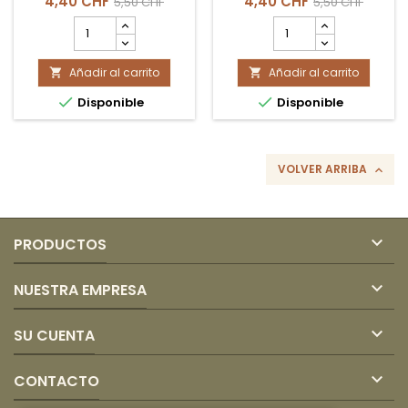
4,40 CHF
4,40 CHF
5,50 CHF
5,50 CHF
cantidad
cantidad
del
del
producto
producto
Añadir al carrito
SALSA
Añadir al carrito
SALSA


HABANERA
HABANERA


Disponible
Disponible
ROJO
VERDE
145gr
145gr
LA
LA
COSTEÑA
COSTEÑA
VOLVER ARRIBA


PRODUCTOS

NUESTRA EMPRESA

SU CUENTA

CONTACTO