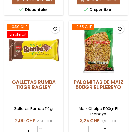
FRIJOL
GALLETAS
NEGRO
CRIOLLITAS


Disponible
Disponible
500GR
ORIGINAL
COEXITO
100gr
BAGLEY
- 0,50 CHF
- 0,65 CHF
favorite_border
favorite_border
¡En oferta!
GALLETAS RUMBA
PALOMITAS DE MAIZ
110GR BAGLEY
500GR EL PLEBEYO
Galletas Rumba 110gr
Maiz Chulpe 500gr El
Plebeyo
2,00 CHF
3,25 CHF
2,50 CHF
3,90 CHF
cantidad
cantidad