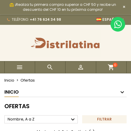
¡Realiza tu primera compra superior a CHF 50 y recibe un
card_giftcard
×
×
×
×
×
My wishlists
((modalTitle))
Crear lista de deseos
Iniciar sesión
descuento del CHF 10 en tu próxima compra!

TELÉFONO:
+41 76 624 34 98
ESPAÑOL
Create new list
add_circle_outline
((confirmMessage))
Debe iniciar sesión para guardar productos en su
Nombre de la lista de deseos
lista de deseos.
((cancelText))
((modalDeleteText))
Cancelar
Iniciar sesión
Cancelar
Crear lista de deseos
0



Inicio
Ofertas
INICIO
OFERTAS

Nombre, A a Z
FILTRAR