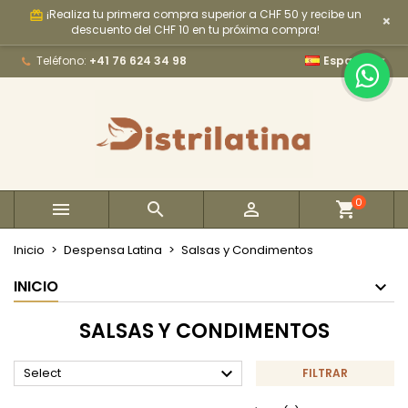
¡Realiza tu primera compra superior a CHF 50 y recibe un
card_giftcard
×
×
×
×
×
My wishlists
((modalTitle))
Crear lista de deseos
Iniciar sesión
descuento del CHF 10 en tu próxima compra!

Teléfono:
+41 76 624 34 98
Español
Create new list
add_circle_outline
((confirmMessage))
Debe iniciar sesión para guardar productos en su
Nombre de la lista de deseos
lista de deseos.
((cancelText))
((modalDeleteText))
Cancelar
Iniciar sesión
Cancelar
Crear lista de deseos
0



Inicio
Despensa Latina
Salsas y Condimentos
INICIO
SALSAS Y CONDIMENTOS

Select
FILTRAR