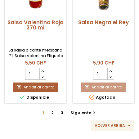
Salsa Valentina Roja
Salsa Negra el Rey
370 ml
La salsa picante mexicana
#1. Salsa Valentina Etiqueta
Roja (Picante Clásico).
5,50 CHF
5,90 CHF
Perfecta para botanas,
cantidad
cantidad
frutas y todo tipo de
del
del
antojos. Botella de 370ml.
producto
producto
Añadir al carrito
Salsa
Añadir al carrito
Salsa


Valentina
Negra


Disponible
Agotado
Roja
el
370
Rey
ml
1
2
3
Siguiente

VOLVER ARRIBA
