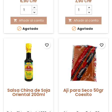
6,90 CHF
3,90 CHF
cantidad
cantidad
del
del
producto
producto
Añadir al carrito
Salsa
Añadir al carrito
Salsa


Soja
Soja


Agotado
Agotado
Kikko
China
500ml
favorite_border
favorite_border
Salsa China de Soja
Ají para Seco 50gr
Oriental 200ml
Coexito