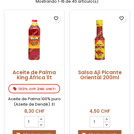
Mostrando 1-16 de 40 artículo(s)
favorite_border
favorite_border
Aceite de Palma
Salsa Ají Picante
King África 1lt
Oriental 200ml
100% OFF 2ND UNIT!
Aceite de Palma 100% puro
(Azeite de Dendê). El
ingrediente indispensable
8,30 CHF
4,50 CHF
para la cocina bahiana
cantidad
cantidad
(Brasil) y africana. Botella
del
del
de 1 Litro.
producto
producto