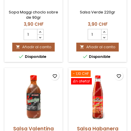
Sopa Maggi choclo sobre
Salsa Verde 220gr
de 90gr
3,90 CHF
3,90 CHF
cantidad
cantidad
del
del
producto
producto
Añadir al carrito
Sopa
Añadir al carrito
Salsa


Maggi
Verde


Disponible
Disponible
Choclo
la
Costeña
- 1,10 CHF
favorite_border
favorite_border
¡En oferta!
Salsa Valentina
Salsa Habanera