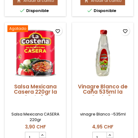
Añadir al carrito
Aceite
Añadir al carrito
Salsa


de
Ají


Disponible
Disponible
Palma
Picante
King
Oriental
África
200ml
1lt
Agotado
favorite_border
favorite_border
Salsa Mexicana
Vinagre Blanco de
Casera 220gr la
Caña 535ml la
Costeña
Costeña
Salsa Mexicana CASERA
vinagre Blanco -535ml
220gr
3,90 CHF
4,95 CHF
cantidad
cantidad