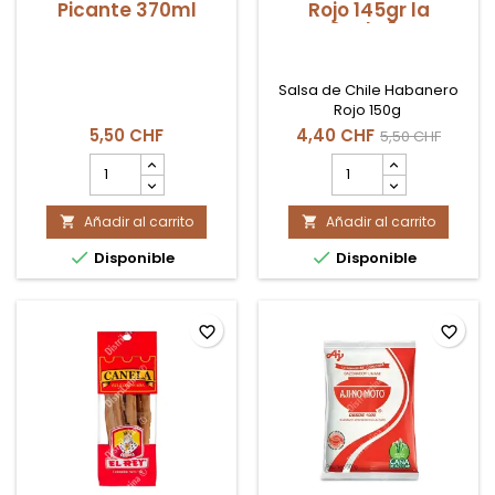
Picante 370ml
Rojo 145gr la
Costeña
Salsa de Chile Habanero
Rojo 150g
5,50 CHF
4,40 CHF
5,50 CHF
cantidad
cantidad
del
del
producto
producto
Añadir al carrito
Salsa
Añadir al carrito
Salsa


Valentina
Habanera


Disponible
Disponible
Picante
Rojo
370ml
145gr
la
Costeña
favorite_border
favorite_border