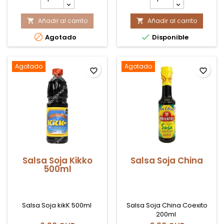
del
del
producto
producto
Añadir al carrito
Salsa
Añadir al carrito
Vinagre


Mexicana
Blanco


Agotado
Disponible
Casera
de
220gr
Caña
la
535ml
Costeña
la
Agotado
Agotado
favorite_border
favorite_border
Costeña
Salsa Soja Kikko
Salsa Soja China
500ml
Salsa Soja kikK 500ml
Salsa Soja China Coexito
200ml