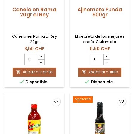
Canela en Rama
Ajinomoto Funda
20gr el Rey
500gr
Canela en Rama El Rey
El secreto de los mejores
20gr
chefs. Glutamato
monosódico puro,
3,50 CHF
6,50 CHF
conocido como la esencia
cantidad
cantidad
del sabor "Umami". Realza
del
del
el sabor natural de carnes,
producto
producto
sopas y verduras sin salar
Añadir al carrito
Canela
Añadir al carrito
Ajinomoto


en exceso.
en
Funda


Disponible
Disponible
Rama
500gr
20gr
el
Rey
Agotado
favorite_border
favorite_border