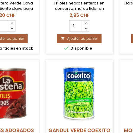
Entero Verde Goya
Frijoles negros enteros en
Hab
diente clave para
conserva, marca líder en
erde y recetas
República Dominicana. Grano
,20 CHF
2,95 CHF
nas en Suiza.
negro brillante, suave y con
hamp
Champ
gran sabor. Ideal para preparar
antité
quantité
"Moro de Habichuelas Negras".
u
du
uter au panier
oduit
Ajouter au panier
produit

MATILLO
HABICHUELAS

articles en stock
Disponible
NTERO
NEGRAS
RDE
425gr
7g
LA
OYA
FAMOSA
ES ADOBADOS
GANDUL VERDE COEXITO
MO