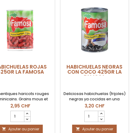
ABICHUELAS ROJAS
HABICHUELAS NEGRAS
425GR LA FAMOSA
CON COCO 425GR LA
FAMOSA
hentiques haricots rouges
Deliciosas habichuelas (frijoles)
inicains. Grains mous et
negras ya cocidas en una
ers, prêts à consommer. La
cremosa leche de coco. De la
2,95 CHF
3,20 CHF
 parfaite pour préparer un
marca dominicana La Famosa.
Champ
Champ
oro, des ragoûts ou les
Lata de 425gr.
quantité
quantité
tionnelles Habichuelas con
du
du
Dulce.
Ajouter au panier
produit
Ajouter au panier
produit

