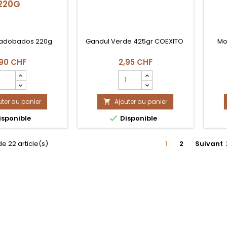
220G
 adobados 220g
Gandul Verde 425gr COEXITO
Mo
,90 CHF
2,95 CHF
hamp
Champ
antité
quantité
u
du
uter au panier
oduit
Ajouter au panier
produit

IPOTLES
GANDUL

sponible
Disponible
DOBADOS
VERDE
20G
COEXITO
de 22 article(s)
1
2
Suivant