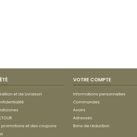
ÉTÉ
VOTRE COMPTE
édition et de Livraison
Informations personnelles
nfidentialité
Commandes
ndiciones
Avoirs
RETOUR
Adresses
s promotions et des coupons
Bons de réduction
us