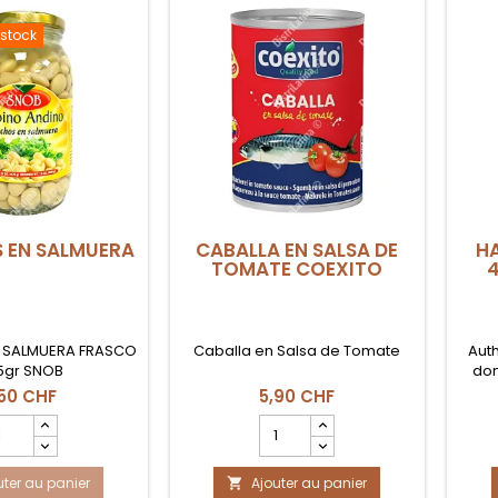
 stock
 EN SALMUERA
CABALLA EN SALSA DE
H
TOMATE COEXITO
 SALMUERA FRASCO
Caballa en Salsa de Tomate
Aut
5gr SNOB
dom
enti
,50 CHF
5,90 CHF
base
hamp
Champ
M
antité
quantité
tradi
u
du
uter au panier
oduit
Ajouter au panier
produit
