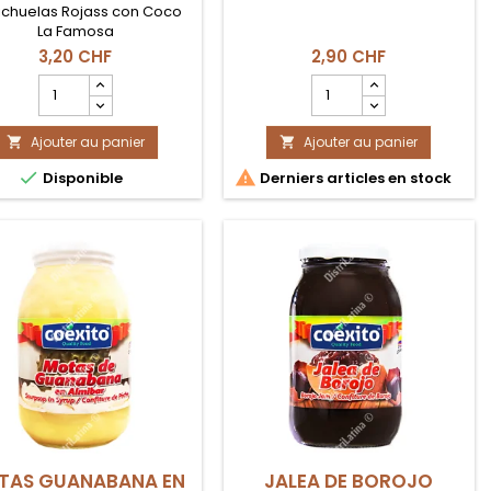
ichuelas Rojass con Coco
La Famosa
3,20 CHF
2,90 CHF
Champ
Champ
quantité
quantité
du
du
Ajouter au panier
produit
Ajouter au panier
produit


HABICHUELAS
JALAPEÑOS


Disponible
Derniers articles en stock
ROJAS
ENTEROS
CON
220GR
COCO
TAS GUANABANA EN
JALEA DE BOROJO