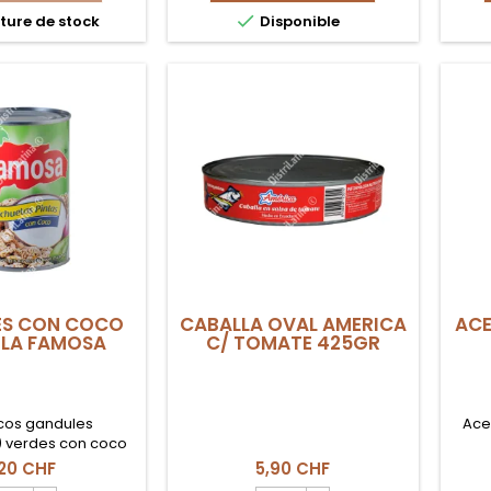
HOCHOS
CABALLA

ture de stock
Disponible
EN
ALMUERA
SALSA
DE
TOMATE
COEXITO
ES CON COCO
CABALLA OVAL AMERICA
ACE
 LA FAMOSA
C/ TOMATE 425GR
icos gandules
Ace
 verdes con coco
La Famosa. La base
,20 CHF
5,90 CHF
ra tu moro o arroz