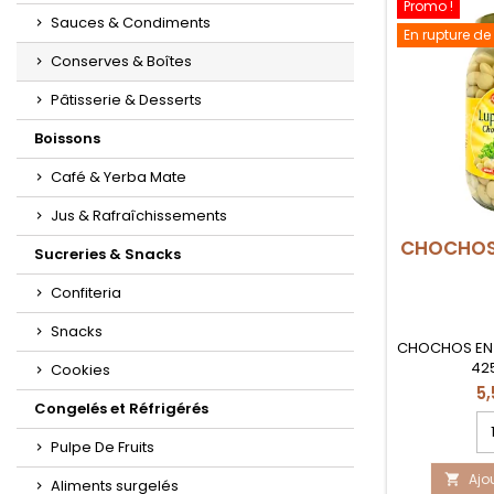
Promo !
Sauces & Condiments
En rupture de
Conserves & Boîtes
Pâtisserie & Desserts
Boissons
Café & Yerba Mate
Jus & Rafraîchissements
CHOCHOS
Sucreries & Snacks
Confiteria
Snacks
CHOCHOS EN
42
Cookies
5
Congelés et Réfrigérés
C
qu
Pulpe De Fruits
d
Ajo
pr

Aliments surgelés