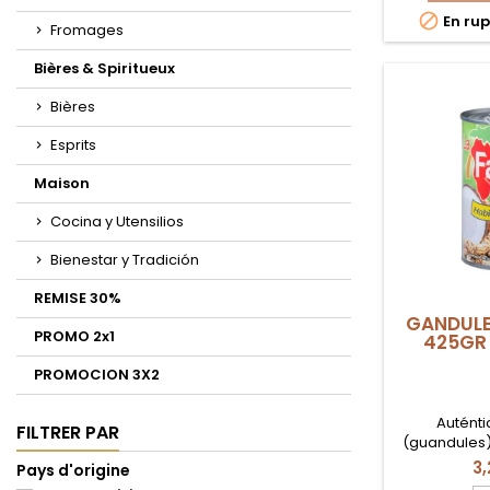
C

En rup
EN
Fromages
S
Bières & Spiritueux
Bières
Esprits
Maison
Cocina y Utensilios
Bienestar y Tradición
REMISE 30%
GANDUL
PROMO 2x1
425GR
PROMOCION 3X2
Autént
FILTRER PAR
(guandules)
de la marca 
3
Pays d'origine
perfecta pa