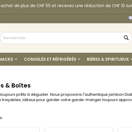
 achat de plus de CHF 50 et recevez une réduction de CHF 10 sur
y wishlists
(modalTitle))
réer une liste d'envies
onnexion
H
Create new list
confirmMessage))
us devez être connecté pour ajouter des produits à votre liste
m de la liste d'envies
nvies.
R
((cancelText))
((modalDeleteText)
Annuler
Connexio
SNACKS
CONGELÉS ET RÉFRIGÉRÉS
BIÈRES & SPIRITUEUX
Annuler
Créer une liste d'envie
s & Boîtes
 toujours prêts à déguster. Nous proposons l'authentique jambon Diabli
its traçables, idéaux pour garder votre garde-manger toujours appro
s.