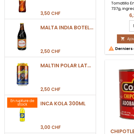
Tomatillo 
737g, ingre
3,50 CHF
salsa v
6
mexica
C
MALTA INDIA BOTELLA 355ML
qu
d
Ajo
pr

TO

Derniers 
E
2,50 CHF
VE
73
MALTIN POLAR LATA 330ML
G
2,50 CHF
En rupture de
INCA KOLA 300ML
stock
3,00 CHF
CHIPOTL