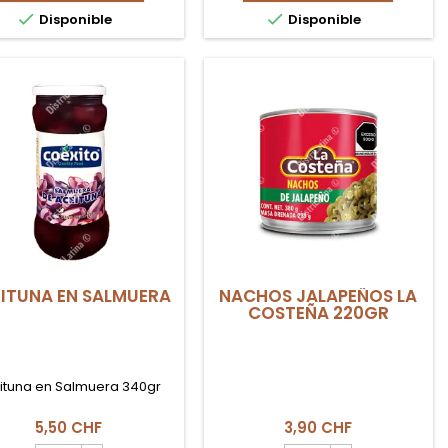
HABICHUELAS
HABICHUELAS


Disponible
Disponible
ROJAS
NEGRAS
425gr
CON
LA
COCO
FAMOSA
425gr
LA
FAMOSA
ITUNA EN SALMUERA
NACHOS JALAPEÑOS LA
COSTEÑA 220GR
ituna en Salmuera 340gr
5,50 CHF
3,90 CHF