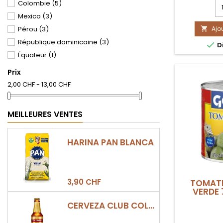
C
Colombie
(5)
con gandule
qu
Mexico
(3)
d
Pérou
(3)
Ajo
pr

G
République dominicaine
(3)

Di
C
Équateur
(1)
C
42
Prix
LA
F
2,00 CHF - 13,00 CHF
MEILLEURES VENTES
HARINA PAN BLANCA
3,90 CHF
TOMATI
VERDE
CERVEZA CLUB COLOMBIA DORADA BOTELLA 330ML