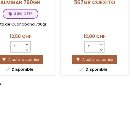
ALMIBAR 790GR
567GR COEXITO
COEXITO
30% OFF!
ta de Guanabana 700gr
12,50 CHF
12,00 CHF
Champ
Champ
quantité
quantité
du
du
Ajouter au panier
produit
Ajouter au panier
produit


MOTAS
JALEA


Disponible
Disponible
GUANABANA
DE
EN
BOROJO
ALMIBAR
567GR

790gr
COEXITO
COEXITO