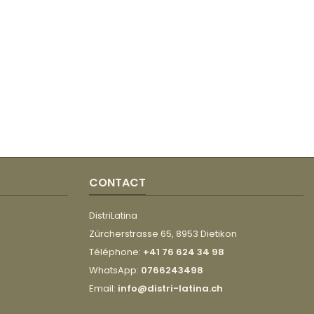
CONTACT
DistriLatina
Zürcherstrasse 65, 8953 Dietikon
Téléphone:
+41 76 624 34 98
WhatsApp:
0766243498
Email:
info@distri-latina.ch