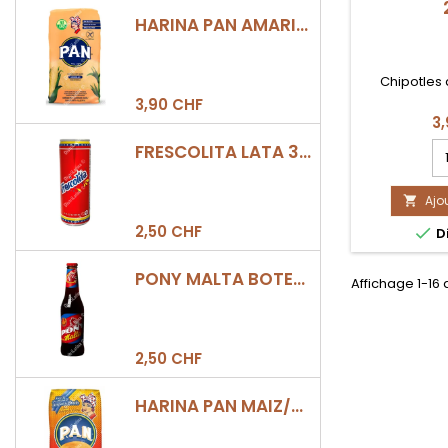
HARINA PAN AMARILLA
Chipotles
3,90 CHF
3
C
FRESCOLITA LATA 330ML
qu
d
Ajo
pr

CH
2,50 CHF

Di
A
2
PONY MALTA BOTELLA 330ML
Affichage 1-16 
2,50 CHF
HARINA PAN MAIZ/DULCE 500GR