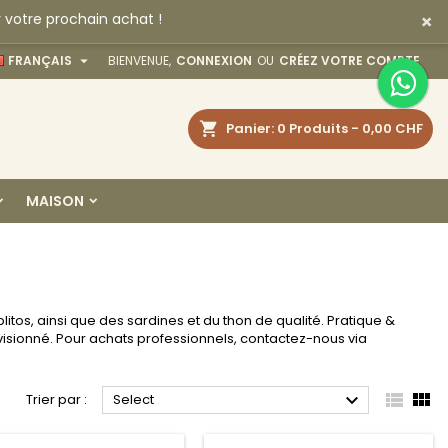
×
 votre prochain achat !
×
×
×
×

FRANÇAIS
BIENVENUE,
CONNEXION
OU
CRÉEZ VOTRE COMPTE
echercher
Panier
0
Produits -
0,00 CHF
)
n
MAISON
s
tos, ainsi que des sardines et du thon de qualité. Pratique &
visionné. Pour achats professionnels, contactez-nous via



Trier par :
Select