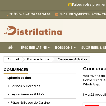
Faites votre premier
card_giftcard
M
(
C
C
TÉLÉPHONE:
+41 76 624 34 98
EMAIL:
INFO@DISTRI-LATINA.C
add_circle_outline
((
Vo
No
d'e
ACCUEIL
ÉPICERIE LATINE
BOISSONS
SUCRERIES & 
Accueil
Épicerie Latine
Conserves & Boîtes
Conserve
COMMENCER
Vos favoris de
Épicerie Latine
Fiable : Produ
WhatsApp.
Farines & Céréales
Légumineuses & Maïs
Il y a 22 produit
Pâtes & Bases de Cuisine