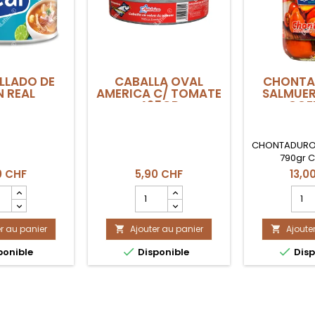
LLADO DE
CABALLA OVAL
CHONTA
 REAL
AMERICA C/ TOMATE
SALMUER
425GR
COE
CHONTADURO 
790gr 
0 CHF
5,90 CHF
13,0
mp
Champ
Cha
tité
quantité
quant
du
du
r au panier
uit
Ajouter au panier
produit
Ajoute
produ


EBOLLADO
CABALLA
CHO


ponible
Disponible
Disp
OVAL
EN
N
AMERICA
SALM
C/
790g
TOMATE
COEX
425gr