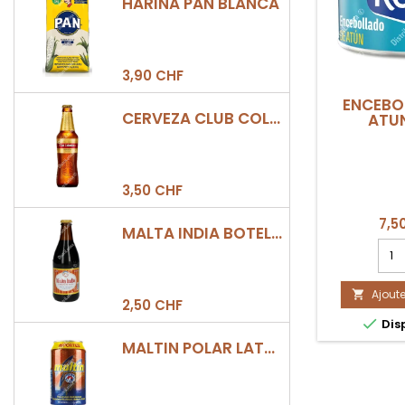
HARINA PAN BLANCA
3,90 CHF
ENCEBO
CERVEZA CLUB COLOMBIA DORADA BOTELLA 330ML
ATUN
3,50 CHF
7,5
MALTA INDIA BOTELLA 355ML
Cha
quan
du
Ajoute
prod

2,50 CHF
ENC

Dis
DE
ATU
MALTIN POLAR LATA 330ML
REAL