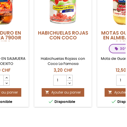
DURO EN
HABICHUELAS ROJAS
MOTAS G
A 790GR
CON COCO
EN ALMIB
XITO
COE
30%
EN SALMUERA
Habichuelas Rojass con
Mota de Guan
COEXITO
Coco La Famosa
0 CHF
3,20 CHF
12,50
mp
Champ
Cha
ité
quantité
quant
du
du
r au panier
it
Ajouter au panier
produit
Ajouter
produ


NTADURO
HABICHUELAS
MOTA


onible
Disponible
Disp
ROJAS
GUAN
UERA
CON
EN
r
COCO
ALMIB
ITO
790gr
COEX