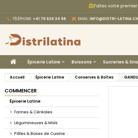
Faites votre premier
card_giftcard
M
C
C
TÉLÉPHONE:
+41 76 624 34 98
EMAIL:
INFO@DISTRI-LATINA.C
add_circle_outline
Vo
No
d'e
ACCUEIL
Épicerie Latine
Boissons
Sucreries & Sn
Accueil
Épicerie Latine
Conserves & Boîtes
GANDU
COMMENCER
Épicerie Latine
Farines & Céréales
Légumineuses & Maïs
Pâtes & Bases de Cuisine