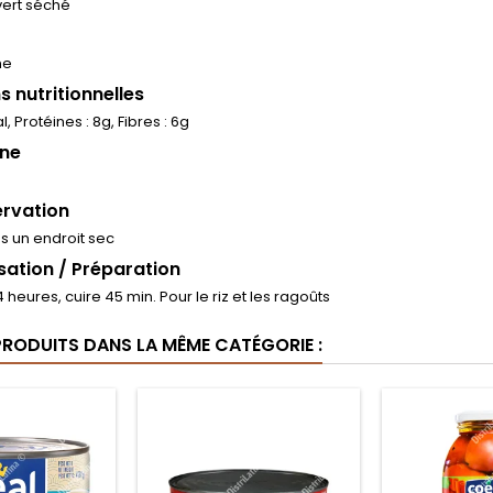
vert séché
ne
s nutritionnelles
al, Protéines : 8g, Fibres : 6g
ine
rvation
s un endroit sec
isation / Préparation
 heures, cuire 45 min. Pour le riz et les ragoûts
PRODUITS DANS LA MÊME CATÉGORIE :