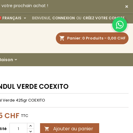
×
 votre prochain achat !
×
×
×

FRANÇAIS
BIENVENUE,
CONNEXION
OU
CRÉEZ VOTRE COMPTE
echercher
Panier
0
Produits -
0,00 CHF
n
aison
s
DUL VERDE COEXITO
l Verde 425gr COEXITO
5 CHF
TTC
Ajouter au panier
ité
