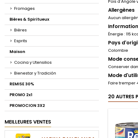
Pois d'Angole 
Fromages
Allergènes
Aucun allergè
Bières & Spiritueux
Information
Bières
Énergie : 115 kc
Esprits
Pays d'orig
Colombie
Maison
Mode conse
Cocina y Utensilios
Conserver dan
Bienestar y Tradición
Mode d'util
Faire tremper 4
REMISE 30%
PROMO 2x1
20 AUTRES 
PROMOCION 3X2
MEILLEURES VENTES