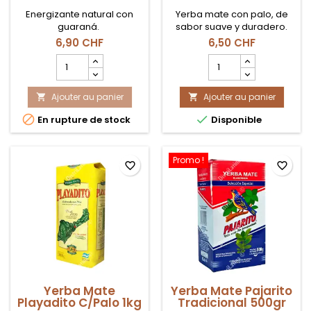
Energizante natural con
Yerba mate con palo, de
guaraná.
sabor suave y duradero.
6,90 CHF
6,50 CHF
Champ
Champ
quantité
quantité
du
du
Ajouter au panier
produit
Ajouter au panier
produit


Yerba
Yerba


En rupture de stock
Disponible
Mate
Mate
Cbse
Playadito
Guaraná
C/Palo
500gr
Promo !
favorite_border
favorite_border
Yerba Mate
Yerba Mate Pajarito
Playadito C/Palo 1kg
Tradicional 500gr