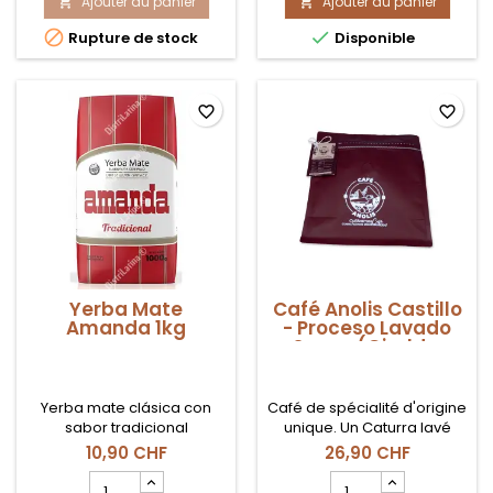
Ajouter au panier
produit
Ajouter au panier
produit


Yerba
Yerba


Rupture de stock
Disponible
Mate
Mate
Campesino
Campesino
Menta
Clásico
Limón
500gr
favorite_border
favorite_border
500gr
Yerba Mate
Café Anolis Castillo
Amanda 1kg
- Proceso Lavado
Suave (Giraldo,
Antioquia) - en
Grano 500g
Yerba mate clásica con
Café de spécialité d'origine
sabor tradicional
unique. Un Caturra lavé
argentino.
avec "Medium Toasting"
10,90 CHF
26,90 CHF
précise qu'il met en valeur
Champ
Champ
son acidité naturelle et ses