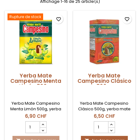
Affichage 1-16 de 25 article(s)
Rupture de stock
favorite_border
favorite_border
Yerba Mate
Yerba Mate
Campesino Menta
Campesino Clásico
Limón 500gr
500gr
Yerba Mate Campesino
Yerba Mate Campesino
Menta Limón 500g, yerba
Clásico 500g, yerba mate
mate paraguaya con notas
paraguaya de sabor
6,90 CHF
6,50 CHF
refrescantes de menta y
intenso y amargor
Champ
Champ
limón en Suiza.
marcado, ideal para
quantité
quantité
consumo diario en Suiza.
du
du