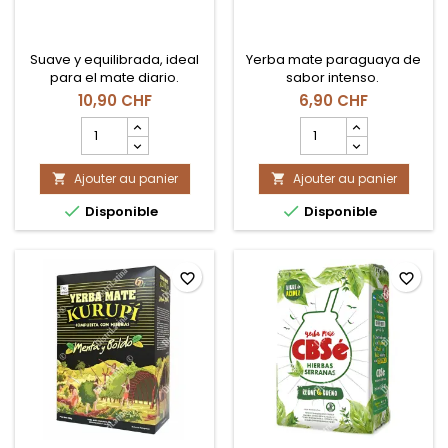
Suave y equilibrada, ideal
Yerba mate paraguaya de
para el mate diario.
sabor intenso.
10,90 CHF
6,90 CHF
Champ
Champ
quantité
quantité
du
du
Ajouter au panier
produit
Ajouter au panier
produit


Yerba
Yerba


Disponible
Disponible
Mate
Mate
Playadito
Pajarito
C/Palo
Tradicional
1kg
500gr
favorite_border
favorite_border