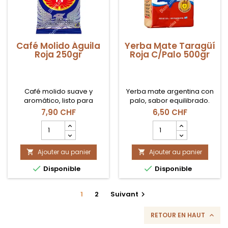
Café Molido Águila
Yerba Mate Taragüí
Roja 250gr
Roja C/Palo 500gr
Café molido suave y
Yerba mate argentina con
aromático, listo para
palo, sabor equilibrado.
preparar.
7,90 CHF
6,50 CHF
Champ
Champ
quantité
quantité
du
du
Ajouter au panier
produit
Ajouter au panier
produit


Café
Yerba


Disponible
Disponible
Molido
Mate
Águila
Taragüí
Roja
Roja
1
2
Suivant

250gr
C/Palo
500gr
RETOUR EN HAUT
