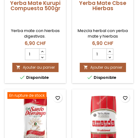
Yerba Mate Kurupi
Yerba Mate Cbse
Compuesta 500gr
Hierbas
Yerba mate con hierbas
Mezcla herbal con yerba
digestivas.
mate y hierbas
aromáticas.
6,90 CHF
6,90 CHF
Champ
Champ
quantité
quantité
du
du
Ajouter au panier
produit
Ajouter au panier
produit


Yerba
Yerba


Disponible
Disponible
Mate
Mate
Kurupi
Cbse
Compuesta
Hierbas
500gr
En rupture de stock
favorite_border
favorite_border