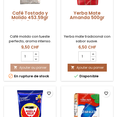
Café Tostado y
Yerba Mate
Molido 453.59gr
Amanda 500gr
Santo Domingo
Café molido con tueste
Yerba mate tradicional con
perfecto, aroma intenso.
sabor suave.
9,50 CHF
6,50 CHF
Champ
Champ
quantité
quantité
du
du
Ajouter au panier
produit
Ajouter au panier
produit


Café
Yerba


En rupture de stock
Disponible
Tostado
Mate
y
Amanda
Molido
500gr
453.59gr
favorite_border
favorite_border
Santo
Domingo