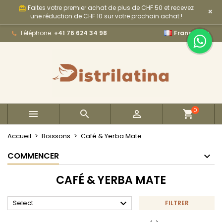
Faites votre premier achat de plus de CHF 50 et recevez
card_giftcard
×
×
×
×
×
My wishlists
((modalTitle))
Créer une liste d'envies
Connexion
une réduction de CHF 10 sur votre prochain achat !

Téléphone:
+41 76 624 34 98
Français
Create new list
add_circle_outline
((confirmMessage))
Vous devez être connecté pour ajouter des produits
Nom de la liste d'envies
à votre liste d'envies.
((cancelText))
((modalDeleteText))
Annuler
Connexion
Annuler
Créer une liste d'envies
0



Accueil
Boissons
Café & Yerba Mate
COMMENCER
CAFÉ & YERBA MATE

Select
FILTRER