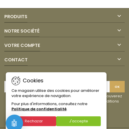

PRODUITS

NOTRE SOCIÉTÉ

VOTRE COMPTE

CONTACT
LETTRE D'INFORMATIONS
Cookies
Ce magasin utilise des cookies pour améliorer
votre expérience de navigation.
Vous pouvez vous désinscrire à tout moment. Vous trouverez
pour cela nos informations de contact dans les conditions
Pour plus d'informations, consultez notre
d'utilisation du site.
Politique de confidentialité
.
Facebook
Instagram
TikTok
Rechazar
J'accepte
🤖