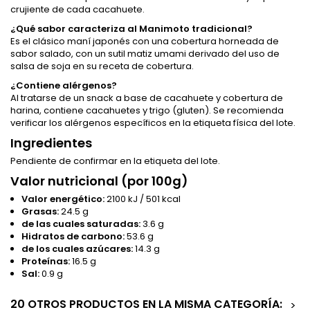
crujiente de cada cacahuete.
¿Qué sabor caracteriza al Manimoto tradicional?
Es el clásico maní japonés con una cobertura horneada de
sabor salado, con un sutil matiz umami derivado del uso de
salsa de soja en su receta de cobertura.
¿Contiene alérgenos?
Al tratarse de un snack a base de cacahuete y cobertura de
harina, contiene cacahuetes y trigo (gluten). Se recomienda
verificar los alérgenos específicos en la etiqueta física del lote.
Ingredientes
Pendiente de confirmar en la etiqueta del lote.
Valor nutricional (por 100g)
Valor energético:
2100 kJ / 501 kcal
Grasas:
24.5 g
de las cuales saturadas:
3.6 g
Hidratos de carbono:
53.6 g
de los cuales azúcares:
14.3 g
Proteínas:
16.5 g
Sal:
0.9 g
20 OTROS PRODUCTOS EN LA MISMA CATEGORÍA:
>