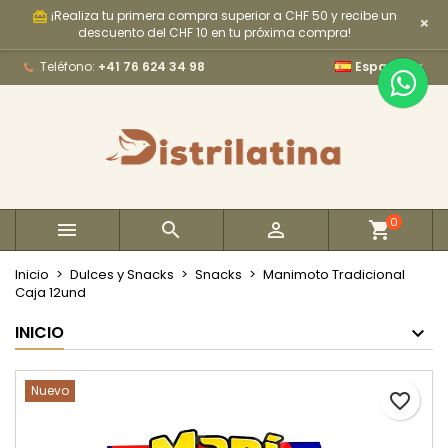
¡Realiza tu primera compra superior a CHF 50 y recibe un
card_giftcard
×
×
×
×
My wishlists
Crear lista de deseos
Iniciar sesión
descuento del CHF 10 en tu próxima compra!

Teléfono:
+41 76 624 34 98
Español
Create new list
add_circle_outline
Debe iniciar sesión para guardar productos en su
Nombre de la lista de deseos
lista de deseos.
Cancelar
Iniciar sesión
Cancelar
Crear lista de deseos
0



Inicio
Dulces y Snacks
Snacks
Manimoto Tradicional
Caja 12und
INICIO
Nuevo
favorite_border