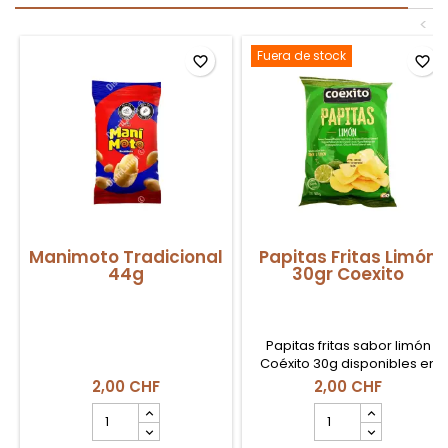
<
Fuera de stock
favorite_border
favorite_border
Manimoto Tradicional
Papitas Fritas Limón
44g
30gr Coexito
Papitas fritas sabor limón
Coéxito 30g disponibles en
Suiza, snack crujiente con
2,00 CHF
2,00 CHF
toque cítrico.
cantidad
cantidad
del
del
producto
producto