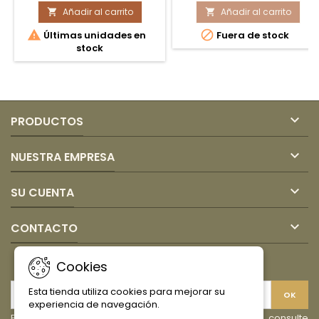
Añadir al carrito
Manimoto
Añadir al carrito
Papitas


Tradicional
Fritas


Últimas unidades en
Fuera de stock
44g
Limón
stock
30gr
Coexito

PRODUCTOS

NUESTRA EMPRESA

SU CUENTA

CONTACTO
BOLETÍN
Cookies
Esta tienda utiliza cookies para mejorar su
experiencia de navegación.
Puede darse de baja en cualquier momento. Para ello, consulte