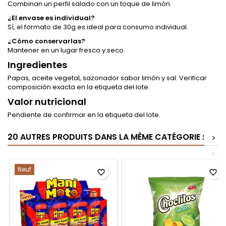
Combinan un perfil salado con un toque de limón.
¿El envase es individual?
Sí, el formato de 30g es ideal para consumo individual.
¿Cómo conservarlas?
Mantener en un lugar fresco y seco.
Ingredientes
Papas, aceite vegetal, sazonador sabor limón y sal. Verificar
composición exacta en la etiqueta del lote.
Valor nutricional
Pendiente de confirmar en la etiqueta del lote.
20 AUTRES PRODUITS DANS LA MÊME CATÉGORIE :
>
<
Neuf
favorite_border
favorite_border