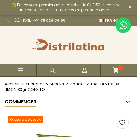
Faites votre premier achat de plus de CHF 50 et recevez
card_giftcard
×
×
×
×
My wishlists
Créer une liste d'envies
Connexion
une réduction de CHF 10 sur votre prochain achat !

TÉLÉPHONE:
+41 76 624 34 98
FRANÇAIS
Create new list
add_circle_outline
Vous devez être connecté pour ajouter des produits
Nom de la liste d'envies
à votre liste d'envies.
Annuler
Connexion
Annuler
Créer une liste d'envies
0



Accueil
Sucreries & Snacks
Snacks
PAPITAS FRITAS
LIMON 30gr COEXITO
COMMENCER
Rupture de stock
favorite_border