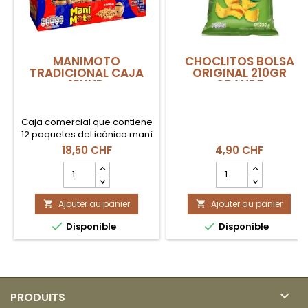
MANIMOTO
CHOCLITOS BOLSA
TRADICIONAL CAJA
ORIGINAL 210GR
12UND
GRANDE
Caja comercial que contiene
12 paquetes del icónico maní
japonés Manimoto
18,50 CHF
4,90 CHF
Tradicional. Cacahuetes
Champ
Champ
seleccionados cubiertos por
quantité
quantité
una capa crujiente horneada
du
du
y sazonada con un toque de
Ajouter au panier
produit
Ajouter au panier
produit


salsa de soja.
MANIMOTO
CHOCLITOS


Disponible
Disponible
TRADICIONAL
BOLSA
CAJA
ORIGINAL
12UND
210gr
GRANDE

PRODUITS