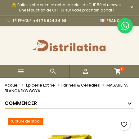
Faites votre premier achat de plus de CHF 50 et recevez
card_giftcard
×
×
×
×
My wishlists
Créer une liste d'envies
Connexion
une réduction de CHF 10 sur votre prochain achat !

TÉLÉPHONE:
+41 76 624 34 98
FRANÇAIS
Create new list
add_circle_outline
Vous devez être connecté pour ajouter des produits
Nom de la liste d'envies
à votre liste d'envies.
Annuler
Connexion
Annuler
Créer une liste d'envies
0



Accueil
Épicerie Latine
Farines & Céréales
MASAREPA
BLANCA 1KG GOYA
COMMENCER
Rupture de stock
favorite_border