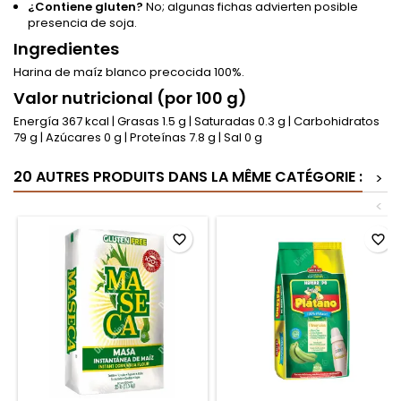
¿Contiene gluten?
No; algunas fichas advierten posible
presencia de soja.
Ingredientes
Harina de maíz blanco precocida 100%.
Valor nutricional (por 100 g)
Energía 367 kcal | Grasas 1.5 g | Saturadas 0.3 g | Carbohidratos
79 g | Azúcares 0 g | Proteínas 7.8 g | Sal 0 g
20 AUTRES PRODUITS DANS LA MÊME CATÉGORIE :
>
<
favorite_border
favorite_border