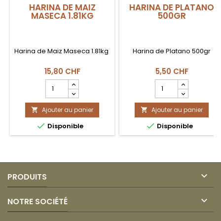
HARINA DE MAIZ
HARINA DE PLATANO
MASECA 1.81KG
500GR
Harina de Maiz Maseca 1.81kg
Harina de Platano 500gr
15,80 CHF
5,50 CHF
Champ
Champ
quantité
quantité
du
du
Ajouter au panier
produit
Ajouter au panier
produit


HARINA
HARINA


Disponible
Disponible
DE
DE
MAIZ
PLATANO
MASECA
500GR
1.81kg

PRODUITS

NOTRE SOCIÉTÉ