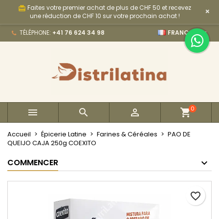
Faites votre premier achat de plus de CHF 50 et recevez
card_giftcard
×
×
×
×
My wishlists
Créer une liste d'envies
Connexion
une réduction de CHF 10 sur votre prochain achat !

TÉLÉPHONE:
+41 76 624 34 98
FRANÇAIS
Create new list
add_circle_outline
Vous devez être connecté pour ajouter des produits
Nom de la liste d'envies
à votre liste d'envies.
Annuler
Connexion
Annuler
Créer une liste d'envies
0



Accueil
Épicerie Latine
Farines & Céréales
PAO DE
QUEIJO CAJA 250g COEXITO
COMMENCER
favorite_border