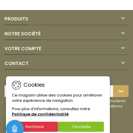
500GR
1KG
COLMAIZ

PRODUITS

NOTRE SOCIÉTÉ

VOTRE COMPTE

CONTACT
LETTRE D'INFORMATIONS
Cookies
Ce magasin utilise des cookies pour améliorer
votre expérience de navigation.
Vous pouvez vous désinscrire à tout moment. Vous trouverez
pour cela nos informations de contact dans les conditions
Pour plus d'informations, consultez notre
d'utilisation du site.
Politique de confidentialité
.
Facebook
Instagram
TikTok
Rechazar
J'accepte
🤖