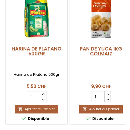
HARINA DE PLATANO
PAN DE YUCA 1KG
500GR
COLMAIZ
Harina de Platano 500gr
5,50 CHF
9,90 CHF
Champ
Champ
quantité
quantité
du
du
Ajouter au panier
produit
Ajouter au panier
produit


HARINA
PAN


Disponible
Disponible
DE
DE
PLATANO
YUCA