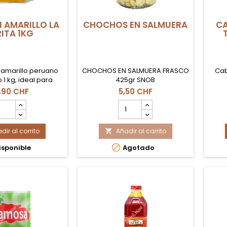
I AMARILLO LA
CHOCHOS EN SALMUERA
CA
ITA 1KG
í amarillo peruano
CHOCHOS EN SALMUERA FRASCO
Cab
 1 kg, ideal para
425gr SNOB
adicionales y uso
,90 CHF
5,50 CHF
onal en Suiza.
ntidad
cantidad
l
del
oducto
producto
dir al carrito
ASTA
Añadir al carrito
CHOCHOS

I
EN

sponible
Agotado
ARILLO
SALMUERA
RITA
G