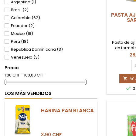
Argentina
(1)
Brasil
(2)
PASTA AJ
Colombia
(62)
SAR
Ecuador
(2)
Mexico
(16)
Peru
(18)
Pasta de aj
en formato
Republica Dominicana
(3)
recetas tr
28
Venezuela
(3)
profesi
ca
Precio
de
pr
1,00 CHF - 100,00 CHF
Aña
P

AJ

Di
AM
LOS MÁS VENDIDOS
LA
SA
1K
HARINA PAN BLANCA
3,90 CHF