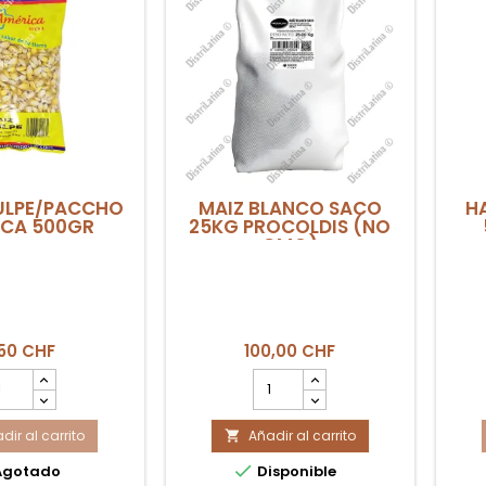
ULPE/PACCHO
MAIZ BLANCO SACO
H
ICA 500GR
25KG PROCOLDIS (NO
GMO)
,50 CHF
100,00 CHF
ntidad
cantidad
l
del
oducto
producto
dir al carrito
IZ
Añadir al carrito
MAIZ

HULPE/PACCHO
BLANCO

gotado
Disponible
MERICA
SACO