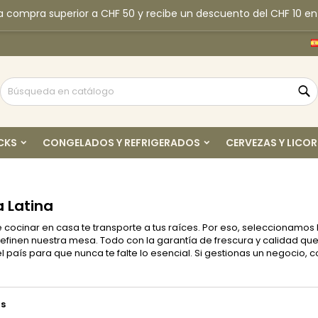
ra compra superior a CHF 50 y recibe un descuento del CHF 10 e
y wishlists
(modalTitle))
rear lista de deseos
niciar sesión
Create new list
confirmMessage))
be iniciar sesión para guardar productos en su lista de deseos.
mbre de la lista de deseos
B
((cancelText))
Cancelar
((modalDeleteText)
Iniciar sesió
CKS
CONGELADOS Y REFRIGERADOS
CERVEZAS Y LICOR
Cancelar
Crear lista de deseo
 Latina
ocinar en casa te transporte a tus raíces. Por eso, seleccionamos l
finen nuestra mesa. Todo con la garantía de frescura y calidad que
l país para que nunca te falte lo esencial. Si gestionas un negocio
s