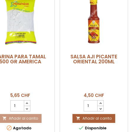
ARINA PARA TAMAL
SALSA AJI PICANTE
500 GR AMERICA
ORIENTAL 200ML
5,65 CHF
4,50 CHF
cantidad
cantidad
del
del
producto
producto
Añadir al carrito
HARINA
Añadir al carrito
SALSA


PARA
AJI


Agotado
Disponible
TAMAL
PICANTE