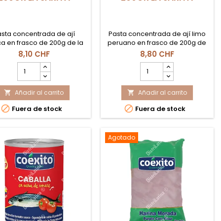
sta concentrada de ají
Pasta concentrada de ají limo
a en frasco de 200g de la
peruano en frasco de 200g de
 La Sarita. Ofrece un color
la marca La Sarita.
8,10 CHF
8,80 CHF
púrpura profundo y un perfil
Caracterizada por su picor
cantidad
cantidad
rcadamente ahumado,
alegre, notas cítricas y aroma
del
del
ulce y sin apenas picor.
fresco, es la base
producto
producto
indispensable para preparar
Añadir al carrito
PASTA
Añadir al carrito
PASTA


ceviches auténticos.
DE
DE


Fuera de stock
Fuera de stock
AJI
AJI
PANCA
LIMO
200gr
200GR
LA
LA
Agotado
SARITA
SARITA