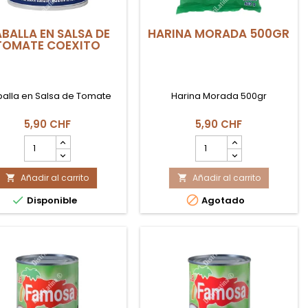
BALLA EN SALSA DE
HARINA MORADA 500GR
TOMATE COEXITO
alla en Salsa de Tomate
Harina Morada 500gr
5,90 CHF
5,90 CHF
cantidad
cantidad
del
del
producto
producto
Añadir al carrito
CABALLA
Añadir al carrito
HARINA


EN
MORADA


Disponible
Agotado
SALSA
500GR
DE
TOMATE
COEXITO