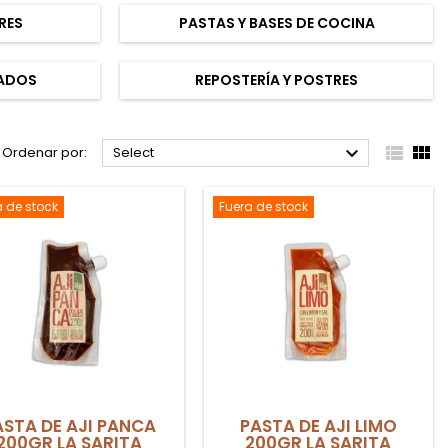
RES
PASTAS Y BASES DE COCINA
TADOS
REPOSTERÍA Y POSTRES



Ordenar por:
Select
a de stock
Fuera de stock
ASTA DE AJI PANCA
PASTA DE AJI LIMO
200GR LA SARITA
200GR LA SARITA