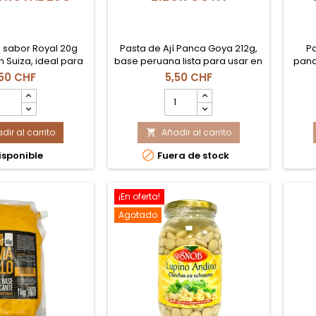
n sabor Royal 20g
Pasta de Ají Panca Goya 212g,
Pa
n Suiza, ideal para
base peruana lista para usar en
panc
, repostería y
adobos, carnes y guisos en
marca
,50 CHF
5,50 CHF
 frías o calientes.
Suiza.
rojo 
ntidad
cantidad
ma
l
del
d
oducto
producto
dir al carrito
LATINA
Añadir al carrito
PASTA

N
DE

sponible
Fuera de stock
ABOR
AJI
EUTRA
PANCA
YAL
212GR
0g
GOYA
¡En oferta!
Agotado