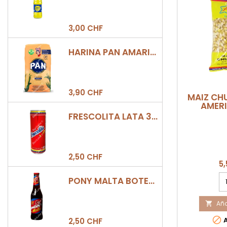
3,00 CHF
HARINA PAN AMARILLA
3,90 CHF
MAIZ CH
AMER
FRESCOLITA LATA 330ML
2,50 CHF
5
ca
PONY MALTA BOTELLA 330ML
de
pr
Aña
MA

C

A
2,50 CHF
A