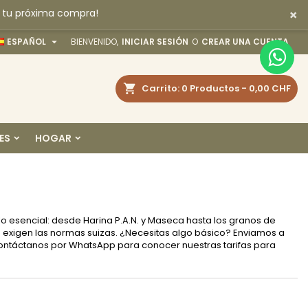
×
n tu próxima compra!
×
×
×
×

ESPAÑOL
BIENVENIDO,
INICIAR SESIÓN
O
CREAR UNA CUENTA
uscar
Carrito
0
Productos -
0,00 CHF
)
n
ES
HOGAR
s
o esencial: desde Harina P.A.N. y Maseca hasta los granos de
 exigen las normas suizas. ¿Necesitas algo básico? Enviamos a
, contáctanos por WhatsApp para conocer nuestras tarifas para