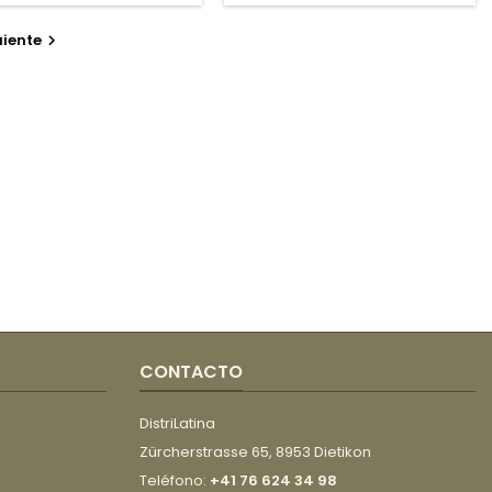
500
ORIENTAL
GR
200ML
uiente

AMERICA
CONTACTO
DistriLatina
Zürcherstrasse 65, 8953 Dietikon
Teléfono:
+41 76 624 34 98