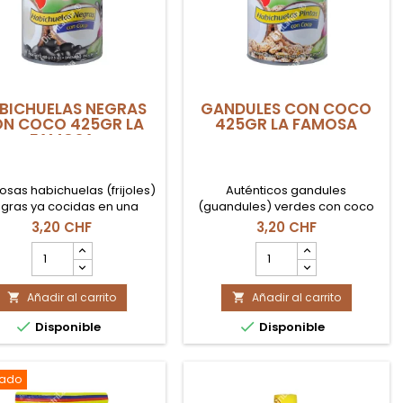
BICHUELAS NEGRAS
GANDULES CON COCO
N COCO 425GR LA
425GR LA FAMOSA
FAMOSA
iosas habichuelas (frijoles)
Auténticos gandules
gras ya cocidas en una
(guandules) verdes con coco
osa leche de coco. De la
de la marca La Famosa. La base
3,20 CHF
3,20 CHF
a dominicana La Famosa.
perfecta para tu moro o arroz
cantidad
cantidad
Lata de 425gr.
con gandules. Lata de 425gr.
del
del
producto
producto
Añadir al carrito
HABICHUELAS
Añadir al carrito
GANDULES


NEGRAS
CON


Disponible
Disponible
CON
COCO
COCO
425gr
425gr
LA
LA
FAMOSA
tado
FAMOSA