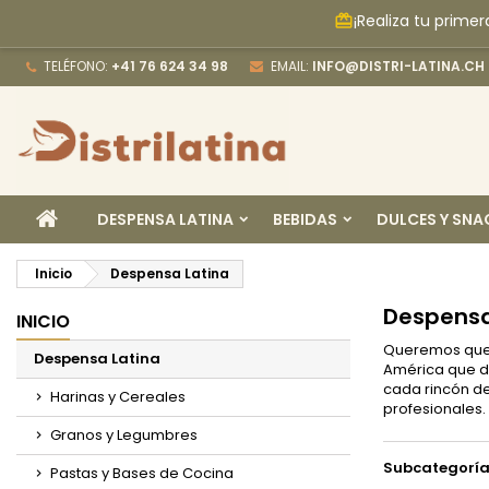
¡Realiza tu prime
card_giftcard
M
(
C
I
TELÉFONO:
+41 76 624 34 98
EMAIL:
INFO@DISTRI-LATINA.CH
add_circle_outline
((
De
No
INICIO
DESPENSA LATINA
BEBIDAS
DULCES Y SNA
Inicio
Despensa Latina
Despensa
INICIO
Queremos que c
Despensa Latina
América que de
cada rincón de
Harinas y Cereales
profesionales.
Granos y Legumbres
Subcategoría
Pastas y Bases de Cocina