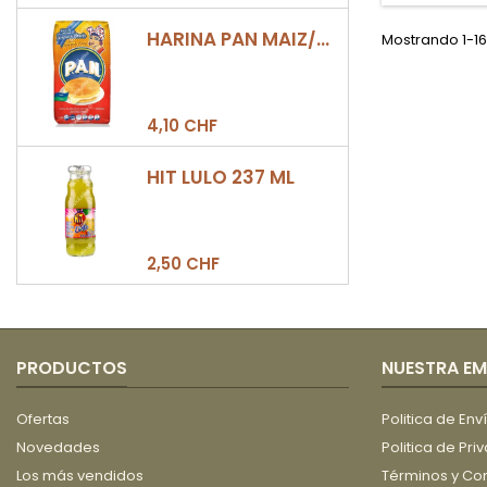
5
HARINA PAN MAIZ/DULCE 500GR
Mostrando 1-16 
4,10 CHF
HIT LULO 237 ML
2,50 CHF
PRODUCTOS
NUESTRA E
Ofertas
Politica de Env
Novedades
Politica de Pri
Los más vendidos
Términos y Co