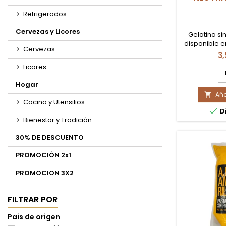
Refrigerados
Cervezas y Licores
Gelatina si
disponible e
Cervezas
postres
3
preparaciones
Licores
ca
de
Hogar
pr
Aña
GE

Cocina y Utensilios
SI

Di
S
Bienestar y Tradición
N
RO
30% DE DESCUENTO
2
PROMOCIÓN 2x1
PROMOCION 3X2
FILTRAR POR
Pais de origen