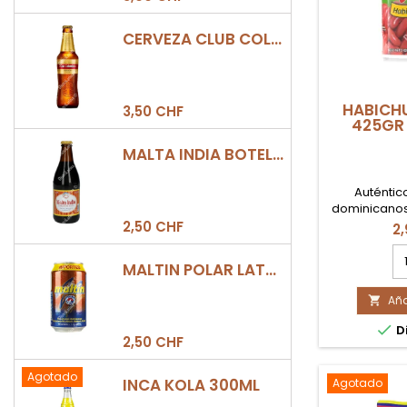
CERVEZA CLUB COLOMBIA DORADA BOTELLA 330ML
HABICH
3,50 CHF
425GR
MALTA INDIA BOTELLA 355ML
Auténtico
dominicanos.
listo para 
2,50 CHF
2
perfecta 
ca
Moro, guisos 
MALTIN POLAR LATA 330ML
de
Habichue
pr
Aña
HA

R

Di
42
2,50 CHF
LA
F
Agotado
INCA KOLA 300ML
Agotado