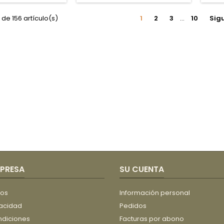
00GR
25kg
PROCOLDIS
de 156 artículo(s)
1
2
3
…
10
Sig
(NO
GMO)
MPRESA
SU CUENTA
íos
Información personal
vacidad
Pedidos
ndiciones
Facturas por abono