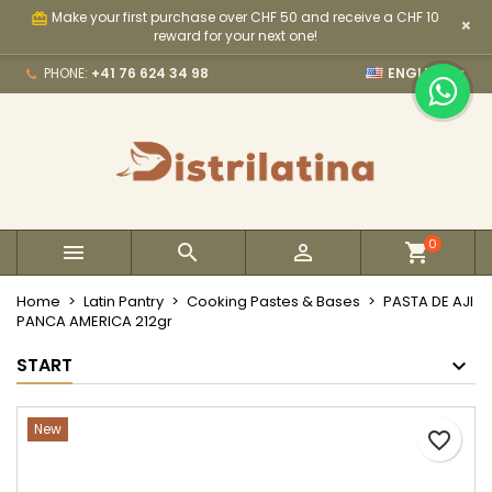
Make your first purchase over CHF 50 and receive a CHF 10
card_giftcard
×
×
×
×
My wishlists
Create wishlist
Sign in
reward for your next one!

PHONE:
+41 76 624 34 98
ENGLISH
Create new list
add_circle_outline
You need to be logged in to save products in your
Wishlist name
wishlist.
Cancel
Sign in
Cancel
Create wishlist
0



Home
Latin Pantry
Cooking Pastes & Bases
PASTA DE AJI
PANCA AMERICA 212gr
START
New
favorite_border