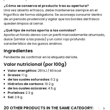
¿Cómo se conserva el producto tras su apertura?
Una vez abierto el frasco, debe mantenerse siempre en el
frigorífico de forma obligatoria. Se aconseja consumir dentro
de un periodo prudencial y vigilar que los bordes del frasco
queden limpios al cerrar.
¿Qué tipo de notas aporta a las comidas?
Aporta un fondo denso con un perfil marcadamente ahumado,
dulce (similar a las pasas) y un color rojo profundo
característico de los guisos andinos.
Ingredientes
Pendiente de confirmar en la etiqueta del lote.
Valor nutricional (por 100g)
Valor energético:
251 kJ / 60 kcal
Grasas:
1.1 g
de las cuales saturadas:
0.2 g
Hidratos de carbono:
10.2 g
de los cuales azúcares:
4.5 g
Proteínas:
2.3 g
Sal:
2.8 g
20 OTHER PRODUCTS IN THE SAME CATEGORY:
<
>