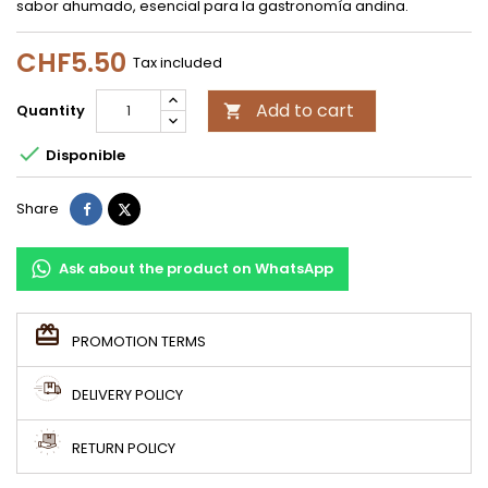
sabor ahumado, esencial para la gastronomía andina.
CHF5.50
Tax included
Add to cart
Quantity


Disponible
Share
Tweet
Share
Ask about the product on WhatsApp
PROMOTION TERMS
DELIVERY POLICY
RETURN POLICY