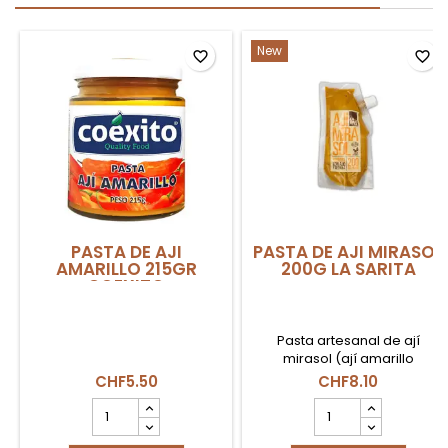
New
favorite_border
favorite_border
PASTA DE AJI
PASTA DE AJI MIRASOL
AMARILLO 215GR
200G LA SARITA
COEXITO
Pasta artesanal de ají
mirasol (ají amarillo
deshidratado al sol)
CHF5.50
CHF8.10
cultivado y procesado en
PASTA
PASTA
Perú por la marca La Sarita.
DE
DE
Desarrolla un perfil
AJI
AJI