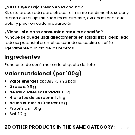
¿Sustituye al ajo fresco en la cocina?
Sí, está procesada para ofrecer el mismo rendimiento, sabor y
aroma que el ajo triturado manualmente, evitando tener que
pelar y picar en cada preparación.
¿Viene lista para consumir o requiere cocción?
Aunque se puede usar directamente en salsas frías, despliega
todo su potencial aromático cuando se cocina o sofríe
ligeramente al inicio de las recetas.
Ingredientes
Pendiente de confirmar en la etiqueta del lote.
Valor nutricional (por 100g)
Valor energético:
393 kJ / 93 kcal
Grasas:
0.5 g
de las cuales saturadas:
0.1 g
Hidratos de carbono:
17.5 g
de los cuales azúcares:
1.6 g
Proteínas:
4.6 g
Sal:
1.2 g
20 OTHER PRODUCTS IN THE SAME CATEGORY:
<
>