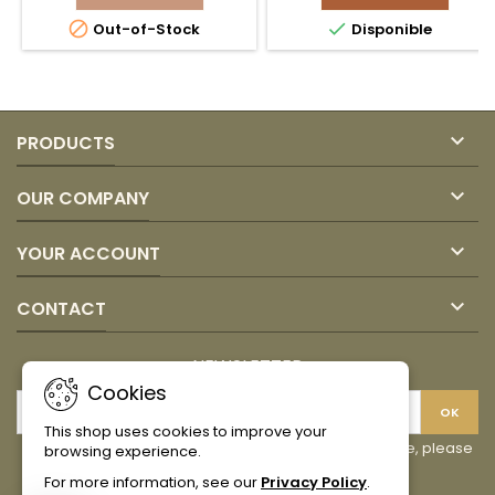
del
Nativo


Out-of-Stock
Disponible
Huerto
product
212
quantity
gr
field
product
quantity
field

PRODUCTS

OUR COMPANY

YOUR ACCOUNT

CONTACT
NEWSLETTER
Cookies
This shop uses cookies to improve your
You may unsubscribe at any moment. For that purpose, please
browsing experience.
find our contact info in the legal notice.
For more information, see our
Privacy Policy
.