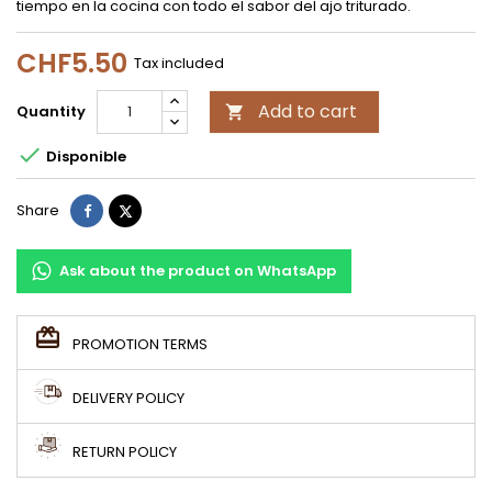
tiempo en la cocina con todo el sabor del ajo triturado.
CHF5.50
Tax included
Add to cart
Quantity


Disponible
Share
Tweet
Share
Ask about the product on WhatsApp
PROMOTION TERMS
DELIVERY POLICY
RETURN POLICY