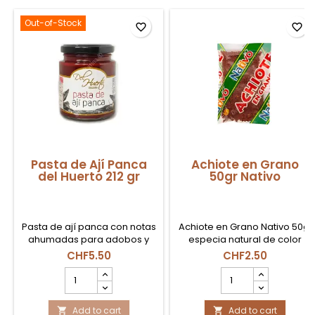
Out-of-Stock
favorite_border
favorite_border
Pasta de Ají Panca
Achiote en Grano
del Huerto 212 gr
50gr Nativo
Pasta de ají panca con notas
Achiote en Grano Nativo 50g,
ahumadas para adobos y
especia natural de color
guisos, disponible en Suiza.
rojizo y aroma suave, ideal
CHF5.50
CHF2.50
para arroces, adobos y
Pasta
Achiote
guisos en Suiza.
de
en
Ají
Grano
Panca
Add to cart
50gr
Add to cart

