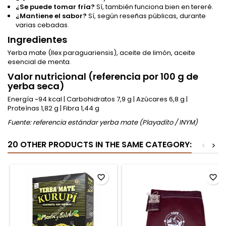
¿Se puede tomar fría?
Sí, también funciona bien en tereré.
¿Mantiene el sabor?
Sí, según reseñas públicas, durante
varias cebadas.
Ingredientes
Yerba mate (Ilex paraguariensis), aceite de limón, aceite
esencial de menta.
Valor nutricional (referencia por 100 g de
yerba seca)
Energía ~94 kcal | Carbohidratos 7,9 g | Azúcares 6,8 g |
Proteínas 1,82 g | Fibra 1,44 g
Fuente: referencia estándar yerba mate (Playadito / INYM)
20 OTHER PRODUCTS IN THE SAME CATEGORY:
<
>
favorite_border
favorite_border