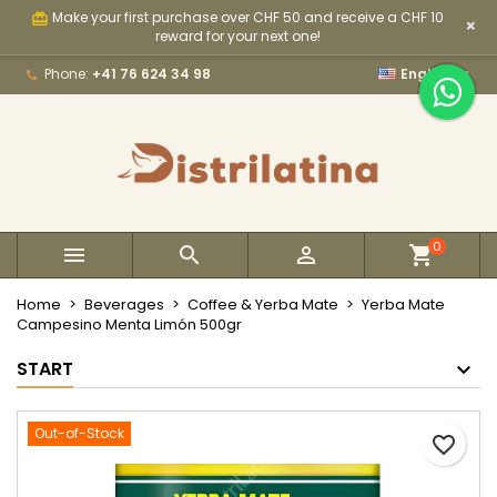
Make your first purchase over CHF 50 and receive a CHF 10
card_giftcard
×
×
×
×
My wishlists
Create wishlist
Sign in
reward for your next one!

Phone:
+41 76 624 34 98
English
Create new list
add_circle_outline
You need to be logged in to save products in your
Wishlist name
wishlist.
Cancel
Sign in
Cancel
Create wishlist
0



Home
Beverages
Coffee & Yerba Mate
Yerba Mate
Campesino Menta Limón 500gr
START
Out-of-Stock
favorite_border