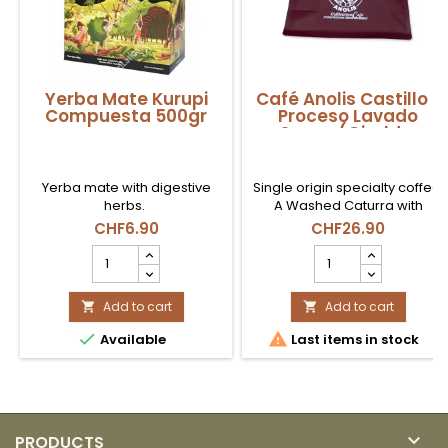
Yerba Mate Kurupi
Café Anolis Castillo -
Compuesta 500gr
Proceso Lavado
Suave (Giraldo,
Antioquia) - en Grano
500g
Yerba mate with digestive
Single origin specialty coffee.
herbs.
A Washed Caturra with
"Medium Toasting" specifies
CHF6.90
CHF26.90
that it highlights its natural
Yerba
Café
acidity and its citrus and floral
Mate
Anolis
notes. The perfect option for
Kurupi
Castillo
those looking for a clean and
Compuesta
Add to cart
-
Add to cart


aromatic cup.
500gr
Proceso


Available
Last items in stock
product
Lavado
quantity
Suave
field
(Giraldo,
Antioquia)
-
en

PRODUCTS