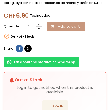
paraguaya con notas refrescantes de menta y limón en Suiza.
CHF6.90
Tax included
Add to cart
Quantity


Out-of-Stock
Share
Tweet
Share
Ask about the product on WhatsApp
Out of Stock
notifications
Log in to get notified when this product is
available.
login
LOG IN