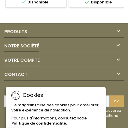


Disponible
Disponible
Mora
Caracas
1
Lata
Lt
330ml

PRODUITS

NOTRE SOCIÉTÉ

VOTRE COMPTE

CONTACT
LETTRE D'INFORMATIONS
Cookies
Ce magasin utilise des cookies pour améliorer
votre expérience de navigation.
Vous pouvez vous désinscrire à tout moment. Vous trouverez
pour cela nos informations de contact dans les conditions
Pour plus d'informations, consultez notre
d'utilisation du site.
Politique de confidentialité
.