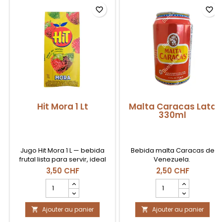
favorite_border
favorite_border
Hit Mora 1 Lt
Malta Caracas Lata
330ml
Jugo Hit Mora 1 L — bebida
Bebida malta Caracas de
frutal lista para servir, ideal
Venezuela.
para consumo familiar o
3,50 CHF
2,50 CHF
hostelería en Suiza.
Champ
Champ
quantité
quantité
du
du
Ajouter au panier
produit
Ajouter au panier
produit


Hit
Malta