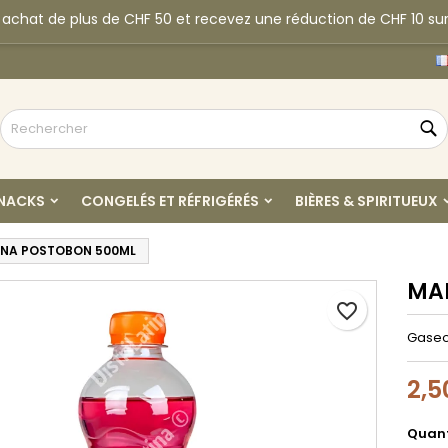
 achat de plus de CHF 50 et recevez une réduction de CHF 10 sur
y wishlists
réer une liste d'envies
onnexion
H
Create new list
us devez être connecté pour ajouter des produits à votre liste
m de la liste d'envies
nvies.
R
Annuler
Connexio
SNACKS
CONGELÉS ET RÉFRIGÉRÉS
BIÈRES & SPIRITUEUX
Annuler
Créer une liste d'envie
NA POSTOBON 500ML
MA
favorite_border
Gaseo
2,5
Quant