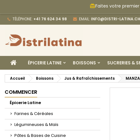
Faites votre premier
card_giftcard
M
C
C
TÉLÉPHONE:
+41 76 624 34 98
EMAIL:
INFO@DISTRI-LATINA.C
add_circle_outline
Vo
No
d'e
ACCUEIL
ÉPICERIE LATINE
BOISSONS
SUCRERIES & 
Accueil
Boissons
Jus & Rafraîchissements
MANZA
COMMENCER
Épicerie Latine
Farines & Céréales
Légumineuses & Maïs
Pâtes & Bases de Cuisine