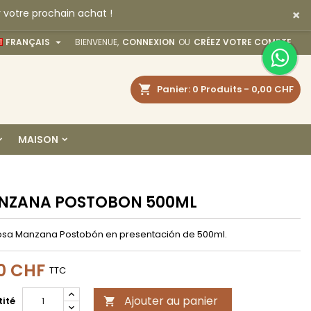
×
 votre prochain achat !
×
×
×

FRANÇAIS
BIENVENUE,
CONNEXION
OU
CRÉEZ VOTRE COMPTE
echercher
Panier
0
Produits -
0,00 CHF
n
MAISON
s
NZANA POSTOBON 500ML
sa Manzana Postobón en presentación de 500ml.
0 CHF
TTC
Ajouter au panier
ité
