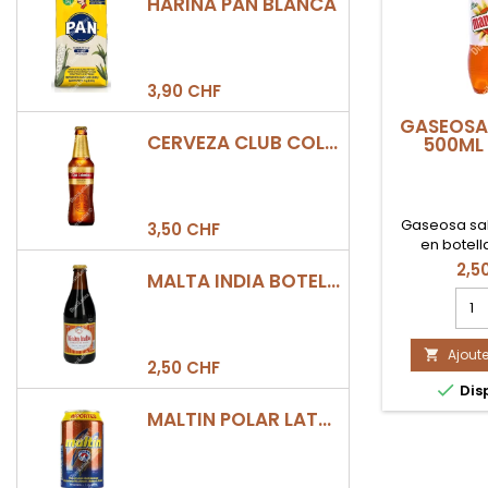
HARINA PAN BLANCA
3,90 CHF
GASEOSA
CERVEZA CLUB COLOMBIA DORADA BOTELLA 330ML
500ML
Gaseosa sa
3,50 CHF
en botell
2,5
MALTA INDIA BOTELLA 355ML
Cha
quan
du
Ajoute
prod

2,50 CHF
GAS

Dis
MAN
500
MALTIN POLAR LATA 330ML
BAL