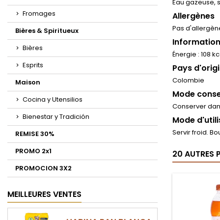
Eau gazeuse, s
Fromages
Allergènes
Pas d'allergè
Bières & Spiritueux
Information
Bières
Énergie : 108 kc
Esprits
Pays d'orig
Colombie
Maison
Mode conse
Cocina y Utensilios
Conserver dans
Bienestar y Tradición
Mode d'util
Servir froid. Bo
REMISE 30%
PROMO 2x1
20 AUTRES 
PROMOCION 3X2
MEILLEURES VENTES