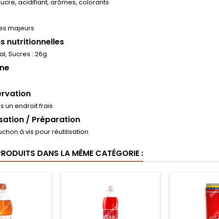
ucre, acidifiant, arômes, colorants
nes majeurs
s nutritionnelles
al, Sucres : 26g
ine
rvation
 un endroit frais
isation / Préparation
uchon à vis pour réutilisation
PRODUITS DANS LA MÊME CATÉGORIE :