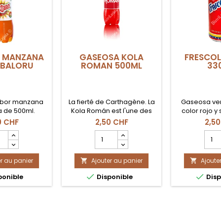
 MANZANA
GASEOSA KOLA
FRESCOL
 BALORU
ROMAN 500ML
33
bor manzana
La fierté de Carthagène. La
Gaseosa ve
a de 500ml.
Kola Román est l'une des
color rojo y
boissons gazeuses les plus
0 CHF
2,50 CHF
2,50
anciennes au monde. Sa
mp
Champ
Cha
saveur sucrée et vanillée
tité
quantité
quant
accompagne parfaitement
du
du
les fritures de la côte et les
r au panier
uit
Ajouter au panier
produit
Ajoute
produ


plats typiques.
EOSA
GASEOSA
FRES


ponible
Disponible
Disp
ZANA
KOLA
LATA
ML
ROMAN
330M
ORU
500ml