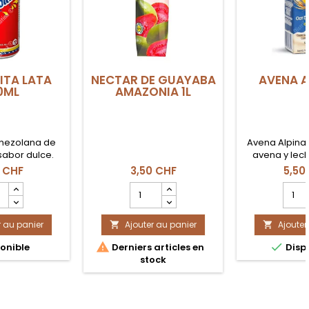
ITA LATA
NECTAR DE GUAYABA
AVENA A
0ML
AMAZONIA 1L
nezolana de
Avena Alpina 
 sabor dulce.
avena y lech
consumir en
 CHF
3,50 CHF
5,50
merienda 
mp
Champ
Cha
ité
quantité
quant
du
du
r au panier
it
Ajouter au panier
produit
Ajouter
produ


COLITA
NECTAR
AVEN


onible
Derniers articles en
Disp
DE
ALPIN
stock
L
GUAYABA
1L
AMAZONIA
1L