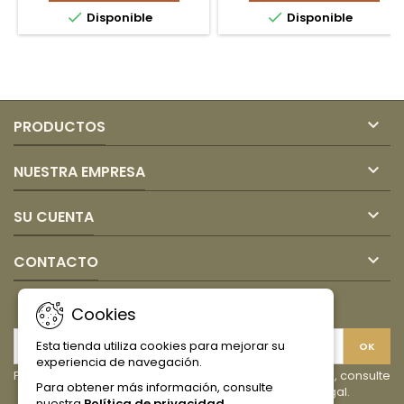
DE
TURRON


Disponible
Disponible
MORA
200gr
SAN
JORGE

PRODUCTOS

NUESTRA EMPRESA

SU CUENTA

CONTACTO
BOLETÍN
Cookies
Esta tienda utiliza cookies para mejorar su
experiencia de navegación.
Puede darse de baja en cualquier momento. Para ello, consulte
Para obtener más información, consulte
nuestra información de contacto en el aviso legal.
nuestra
Política de privacidad
.