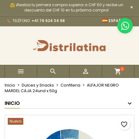
¡Realiza tu primera compra superior a CHF 50 y recibe un
card_giftcard
×
×
×
×
My wishlists
Crear lista de deseos
Iniciar sesión
descuento del CHF 10 en tu próxima compra!

TELÉFONO:
+41 76 624 34 98
ESPAÑOL
Create new list
add_circle_outline
Debe iniciar sesión para guardar productos en su
Nombre de la lista de deseos
lista de deseos.
Cancelar
Iniciar sesión
Cancelar
Crear lista de deseos
0



Inicio
Dulces y Snacks
Confiteria
ALFAJOR NEGRO
MARDEL CAJA 24und x 50g
INICIO
Nuevo
favorite_border