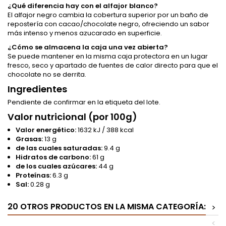
¿Qué diferencia hay con el alfajor blanco?
El alfajor negro cambia la cobertura superior por un baño de
repostería con cacao/chocolate negro, ofreciendo un sabor
más intenso y menos azucarado en superficie.
¿Cómo se almacena la caja una vez abierta?
Se puede mantener en la misma caja protectora en un lugar
fresco, seco y apartado de fuentes de calor directo para que el
chocolate no se derrita.
Ingredientes
Pendiente de confirmar en la etiqueta del lote.
Valor nutricional (por 100g)
Valor energético:
1632 kJ / 388 kcal
Grasas:
13 g
de las cuales saturadas:
9.4 g
Hidratos de carbono:
61 g
de los cuales azúcares:
44 g
Proteínas:
6.3 g
Sal:
0.28 g
20 OTROS PRODUCTOS EN LA MISMA CATEGORÍA:
>
<