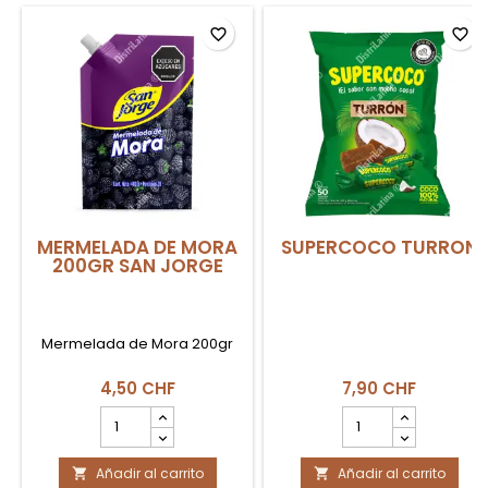
favorite_border
favorite_border
MERMELADA DE MORA
SUPERCOCO TURRON
200GR SAN JORGE
Mermelada de Mora 200gr
4,50 CHF
7,90 CHF
cantidad
cantidad
del
del
producto
producto
Añadir al carrito
MERMELADA
Añadir al carrito
SUPERCOCO

