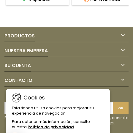
Goya
Mardel
370gr

PRODUCTOS

NUESTRA EMPRESA

SU CUENTA

CONTACTO
BOLETÍN
Cookies
Esta tienda utiliza cookies para mejorar su
experiencia de navegación.
Puede darse de baja en cualquier momento. Para ello, consulte
Para obtener más información, consulte
nuestra información de contacto en el aviso legal.
nuestra
Política de privacidad
.