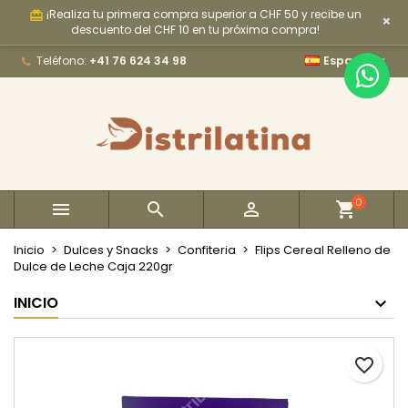
¡Realiza tu primera compra superior a CHF 50 y recibe un
card_giftcard
×
×
×
×
My wishlists
Crear lista de deseos
Iniciar sesión
descuento del CHF 10 en tu próxima compra!

Teléfono:
+41 76 624 34 98
Español
Create new list
add_circle_outline
Debe iniciar sesión para guardar productos en su
Nombre de la lista de deseos
lista de deseos.
Cancelar
Iniciar sesión
Cancelar
Crear lista de deseos
0



Inicio
Dulces y Snacks
Confiteria
Flips Cereal Relleno de
Dulce de Leche Caja 220gr
INICIO
favorite_border