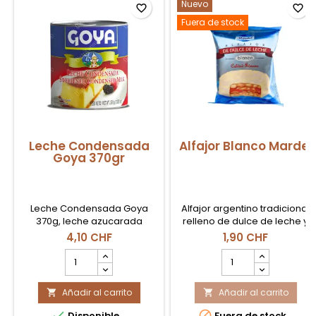
Nuevo
favorite_border
favorite_border
Fuera de stock
Leche Condensada
Alfajor Blanco Mardel
Goya 370gr
Leche Condensada Goya
Alfajor argentino tradicional
370g, leche azucarada
relleno de dulce de leche y
cremosa ideal para postres y
cubierto con una suave capa
4,10 CHF
1,90 CHF
bebidas dulces en Suiza.
de merengue blanco. El
cantidad
cantidad
dulce bocado ideal para
del
del
acompañar el café o
producto
producto
disfrutar como merienda en
Añadir al carrito
Leche
Añadir al carrito
Alfajor


cualquier momento del día.
Condensada
Blanco


Disponible
Fuera de stock