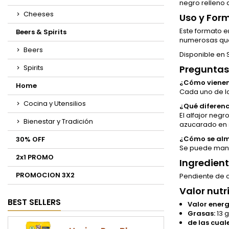
negro relleno 
Cheeses
Uso y For
Este formato e
Beers & Spirits
numerosas que 
Beers
Disponible en S
Spirits
Preguntas
¿Cómo vienen
Home
Cada uno de lo
Cocina y Utensilios
¿Qué diferenc
El alfajor neg
Bienestar y Tradición
azucarado en s
¿Cómo se alm
30% OFF
Se puede mante
2x1 PROMO
Ingredien
PROMOCION 3X2
Pendiente de co
Valor nutr
BEST SELLERS
Valor energ
Grasas:
13 g
de las cual