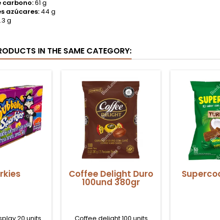
e carbono:
61 g
es azúcares:
44 g
.3 g
RODUCTS IN THE SAME CATEGORY:
rkies
Coffee Delight Duro
Supercoc
100und 380gr
splay 20 units
Coffee delight 100 units