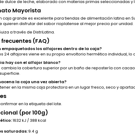
de dulce de leche, elaborado con materias primas seleccionadas y la
mato Mayorista
n caja grande es excelente para tiendas de alimentación latina en Su
quieren disfrutar del sabor rioplatense al mejor precio por unidad.
uiza a través de DistriLatina.
 frecuentes (FAQ)
 empaquetados los alfajores dentro de la caja?
s 24 alfajores viene en su propio envoltorio hermético individual, 
ia hay con el alfajor blanco?
ro cambia la cobertura superior por un baño de repostería con cac
uperficie.
acena la caja una vez abierta?
ner en la misma caja protectora en un lugar fresco, seco y apartado
tes
nfirmar en la etiqueta del lote.
icional (por 100g)
ético:
1632 kJ / 388 kcal
es saturadas:
9.4 g