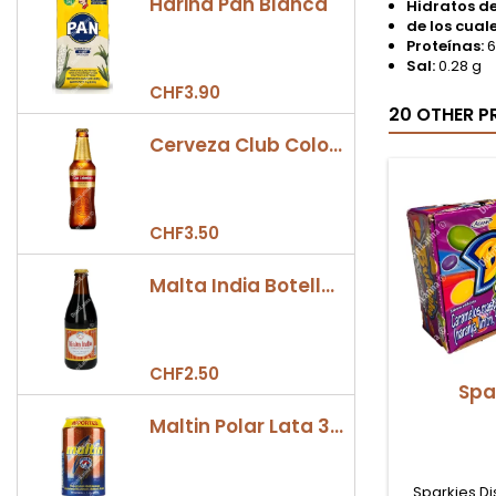
Harina Pan Blanca
Hidratos d
de los cual
Proteínas:
6
Sal:
0.28 g
CHF3.90
20 OTHER P
Cerveza Club Colombia Dorada Botella 330ml
CHF3.50
Malta India Botella 355ml
CHF2.50
Spa
Maltin Polar Lata 330ml
Sparkies Di