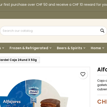
r first purchase over CHF 50 and receive a CHF 10 reward for yo
y wishlists
reate wishlist
ign in
Create new list
u need to be logged in to save products in your wishlist.
shlist name
S
Cancel
Sign i
s
Frozen & Refrigerated
Beers & Spirits
Home
Cancel
Create wishlis
Mardel Caja 24und X 50g
Alf
favorite_border
Caja c
gallet
cubie
CH