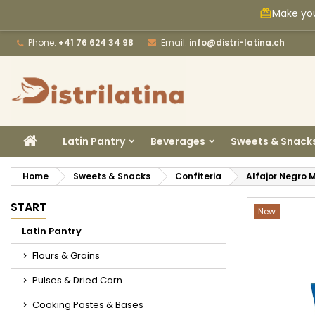
Make you
card_giftcard
M
C
S
Phone:
+41 76 624 34 98
Email:
info@distri-latina.ch
add_circle_outline
Yo
Wi
HOME
Latin Pantry
Beverages
Sweets & Snack
Home
Sweets & Snacks
Confiteria
Alfajor Negro 
START
New
Latin Pantry
Flours & Grains
Pulses & Dried Corn
Cooking Pastes & Bases