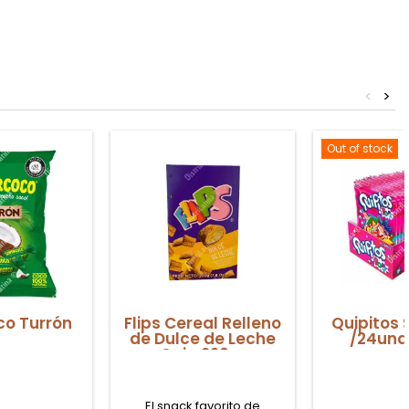
<
>
Out of stock
o Turrón
Flips Cereal Relleno
Quipitos 
de Dulce de Leche
/24und
Caja 220gr
El snack favorito de