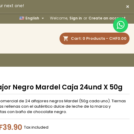
×
ur next one!
×
×
×

English
Welcome,
Sign in
or
Create an account
earch
Cart
0
Products -
CHF0.00
n
t
ajor Negro Mardel Caja 24und X 50g
omercial de 24 alfajores negros Mardel (50g cada uno). Tiernas
as rellenas con el auténtico dulce de leche de la marca y
rtas con baño de chocolate negro.
F39.90
Tax included