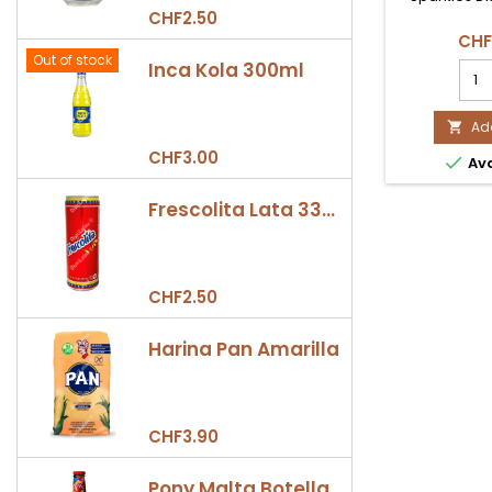
CHF2.50
CHF
Out of stock
Inca Kola 300ml
Spar
prod
quan
field
Add

CHF3.00

Ava
Frescolita Lata 330ml
CHF2.50
Harina Pan Amarilla
CHF3.90
Pony Malta Botella 330ml