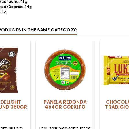
e carbono:
61 g
es azúcares:
44 g
.3 g
RODUCTS IN THE SAME CATEGORY:
 DELIGHT
PANELA REDONDA
CHOCOLA
UND 380GR
454GR COEXITO
TRADICIO
ght 100 units
Endulza tu vida con nuestra