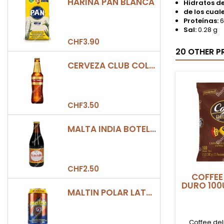
HARINA PAN BLANCA
Hidratos d
de los cual
Proteínas:
6
Sal:
0.28 g
CHF3.90
20 OTHER P
CERVEZA CLUB COLOMBIA DORADA BOTELLA 330ML
CHF3.50
MALTA INDIA BOTELLA 355ML
CHF2.50
COFFEE
DURO 100
MALTIN POLAR LATA 330ML
Coffee deli