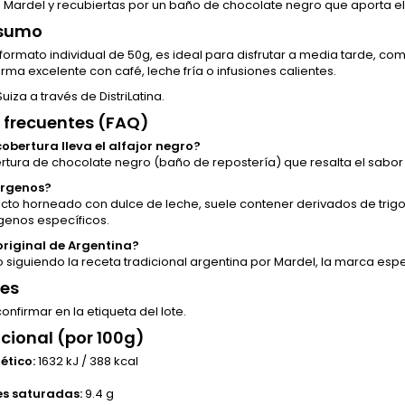
 Mardel y recubiertas por un baño de chocolate negro que aporta el
nsumo
ormato individual de 50g, es ideal para disfrutar a media tarde, com
ma excelente con café, leche fría o infusiones calientes.
uiza a través de DistriLatina.
 frecuentes (FAQ)
cobertura lleva el alfajor negro?
rtura de chocolate negro (baño de repostería) que resalta el sabor 
érgenos?
ucto horneado con dulce de leche, suele contener derivados de trigo y
genos específicos.
 original de Argentina?
 siguiendo la receta tradicional argentina por Mardel, la marca espe
tes
nfirmar en la etiqueta del lote.
icional (por 100g)
ético:
1632 kJ / 388 kcal
es saturadas:
9.4 g