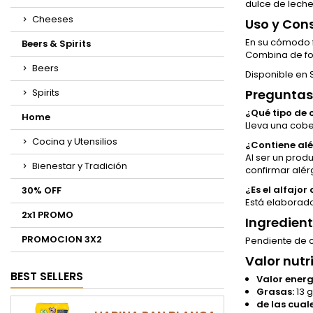
dulce de leche
Cheeses
Uso y Co
En su cómodo f
Beers & Spirits
Combina de for
Beers
Disponible en S
Spirits
Preguntas
¿Qué tipo de 
Home
Lleva una cobe
Cocina y Utensilios
¿Contiene al
Al ser un prod
Bienestar y Tradición
confirmar alér
¿Es el alfajor
30% OFF
Está elaborado
2x1 PROMO
Ingredien
PROMOCION 3X2
Pendiente de co
Valor nutr
BEST SELLERS
Valor energ
Grasas:
13 g
de las cual