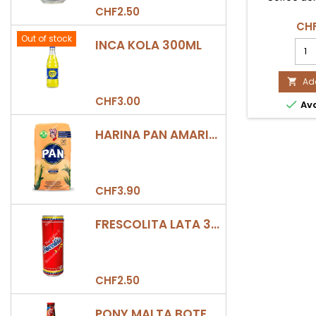
CHF2.50
CHF
Out of stock
INCA KOLA 300ML
COF
DELI
DUR
100u
Add

380
CHF3.00

Ava
prod
quan
HARINA PAN AMARILLA
field
CHF3.90
FRESCOLITA LATA 330ML
CHF2.50
PONY MALTA BOTELLA 330ML