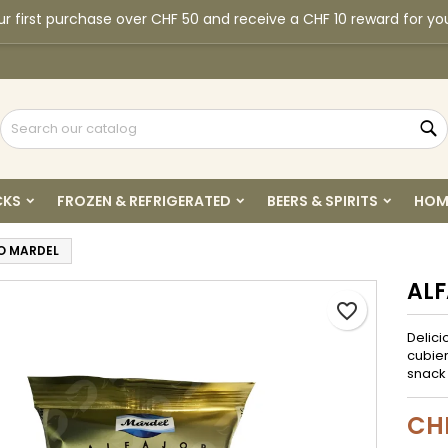
r first purchase over CHF 50 and receive a CHF 10 reward for yo
y wishlists
reate wishlist
ign in
Create new list
u need to be logged in to save products in your wishlist.
shlist name
S
Cancel
Sign i
CKS
FROZEN & REFRIGERATED
BEERS & SPIRITS
HOM
Cancel
Create wishlis
O MARDEL
AL
favorite_border
Delici
cubier
snack 
CHF