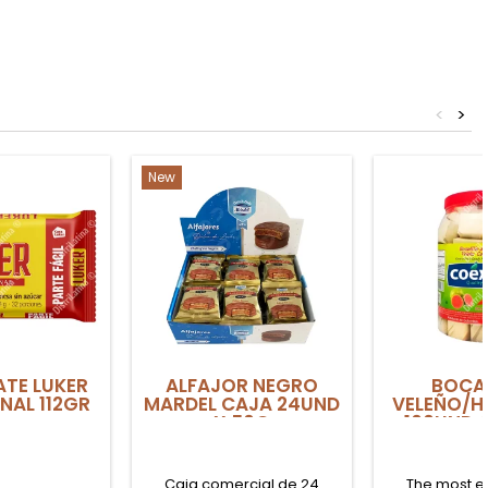
<
>
New
TE LUKER
ALFAJOR NEGRO
BOCA
NAL 112GR
MARDEL CAJA 24UND
VELEÑO/H
X 50G
100UND 
Caja comercial de 24
The most e