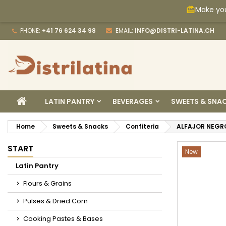
Make you
card_giftcard
M
C
S
PHONE:
+41 76 624 34 98
EMAIL:
INFO@DISTRI-LATINA.CH
add_circle_outline
Yo
Wi
HOME
LATIN PANTRY
BEVERAGES
SWEETS & SNA
Home
Sweets & Snacks
Confiteria
ALFAJOR NEGR
START
New
Latin Pantry
Flours & Grains
Pulses & Dried Corn
Cooking Pastes & Bases