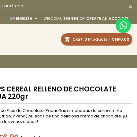
×
ur next one!
×
×
×

ENGLISH
WELCOME,
SIGN IN
OR
CREATE AN ACCOUNT
earch
Cart
0
Products -
CHF0.00
n
t
PS CEREAL RELLENO DE CHOCOLATE
A 220gr
sico Flips de Chocolate. Pequeñas almohadas de cereal mixto
, trigo, avena) rellenas de una deliciosa crema de chocolate. ¡El
de los venezolanos!