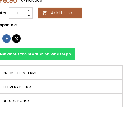
F6.90
Tax included
Add to cart
ity

sponible
Share
Tweet
Ask about the product on WhatsApp
PROMOTION TERMS
DELIVERY POLICY
RETURN POLICY