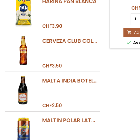
HARINA PAN BLANCA
CHF
FRU
ORIG
CHF3.90
BOL
26u
Add

416g
CERVEZA CLUB COLOMBIA DORADA BOTELLA 330ML

Ava
prod
quan
field
CHF3.50
MALTA INDIA BOTELLA 355ML
CHF2.50
MALTIN POLAR LATA 330ML