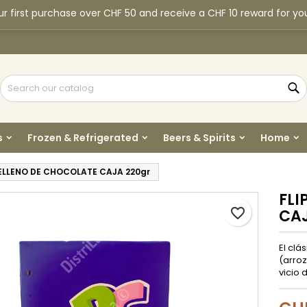
r first purchase over CHF 50 and receive a CHF 10 reward for yo
y wishlists
reate wishlist
ign in
Create new list
u need to be logged in to save products in your wishlist.
shlist name
S
Cancel
Sign i
s
Frozen & Refrigerated
Beers & Spirits
Home
Cancel
Create wishlis
RELLENO DE CHOCOLATE CAJA 220gr
FLI
favorite_border
CAJ
El clá
(arroz
vicio 