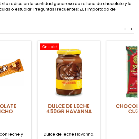
xito radica en la cantidad generosa de relleno de chocolate y la
lículas o estudiar. Preguntas Frecuentes: ¿Es importado de
<
>
On sale!
OLATE
DULCE DE LECHE
CHOCOL
ICHO
450GR HAVANNA
CU
con leche y
Dulce de leche Havanna.