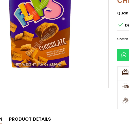
CH
Quant

Di
Share
N
PRODUCT DETAILS