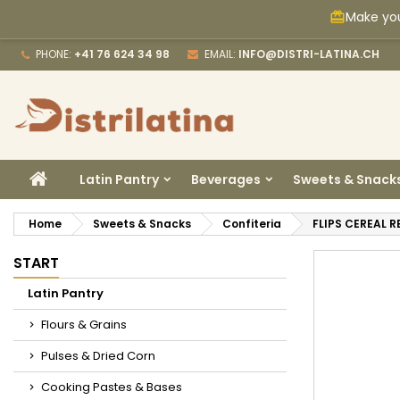
Make you
card_giftcard
M
C
S
PHONE:
+41 76 624 34 98
EMAIL:
INFO@DISTRI-LATINA.CH
add_circle_outline
Yo
Wi
HOME
Latin Pantry
Beverages
Sweets & Snack
Home
Sweets & Snacks
Confiteria
FLIPS CEREAL 
START
Latin Pantry
Flours & Grains
Pulses & Dried Corn
Cooking Pastes & Bases