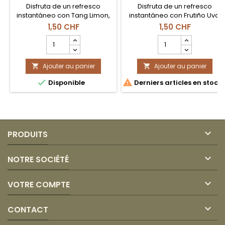
Disfruta de un refresco
Disfruta de un refresco
instantáneo con Tang Limon,
instantáneo con Frutiño Uva,
la bebida en sobre con
la bebida en sobre con
1,50 CHF
1,50 CHF
sabores frutales intensos y
sabores frutales intensos y
Champ
Champ
deliciosos
deliciosos
quantité
quantité
du
du
Ajouter au panier
produit
Ajouter au panier
produit


Tang
Frutiño


Disponible
Derniers articles en stock
Limón
Uva

PRODUITS

NOTRE SOCIÉTÉ

VOTRE COMPTE

CONTACT