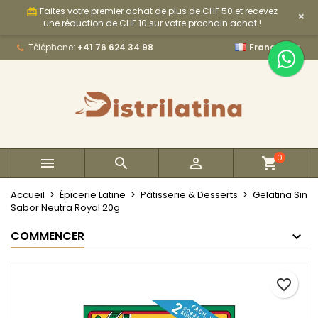
Faites votre premier achat de plus de CHF 50 et recevez
card_giftcard
×
×
×
×
My wishlists
Créer une liste d'envies
Connexion
une réduction de CHF 10 sur votre prochain achat !

Téléphone:
+41 76 624 34 98
Français
Create new list
add_circle_outline
Vous devez être connecté pour ajouter des produits
Nom de la liste d'envies
à votre liste d'envies.
Annuler
Connexion
Annuler
Créer une liste d'envies
0



Accueil
Épicerie Latine
Pâtisserie & Desserts
Gelatina Sin
Sabor Neutra Royal 20g
COMMENCER
favorite_border