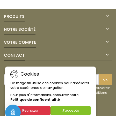
1KG
1KG

PRODUITS

NOTRE SOCIÉTÉ

VOTRE COMPTE

CONTACT
LETTRE D'INFORMATIONS
Cookies
Ce magasin utilise des cookies pour améliorer
votre expérience de navigation.
Vous pouvez vous désinscrire à tout moment. Vous trouverez
pour cela nos informations de contact dans les conditions
Pour plus d'informations, consultez notre
d'utilisation du site.
Politique de confidentialité
.
Facebook
Instagram
TikTok
Rechazar
J'accepte
🤖