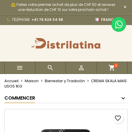
Faites votre premier achat de plus de CHF 50 et recevez
card_giftcard
×
×
×
×
My wishlists
Créer une liste d'envies
Connexion
une réduction de CHF 10 sur votre prochain achat !

TÉLÉPHONE:
+41 76 624 34 98
FRANÇAIS
Create new list
add_circle_outline
Vous devez être connecté pour ajouter des produits
Nom de la liste d'envies
à votre liste d'envies.
Annuler
Connexion
Annuler
Créer une liste d'envies
0



Accueil
Maison
Bienestar y Tradición
CREMA SKALA MAIS
LISOS 1KG
COMMENCER
favorite_border