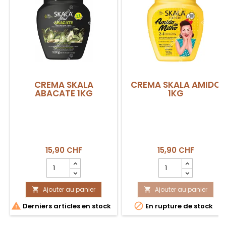
CREMA SKALA
CREMA SKALA AMIDO
ABACATE 1KG
1KG
15,90 CHF
15,90 CHF
Champ
Champ
quantité
quantité
du
du
Ajouter au panier
produit
Ajouter au panier
produit


CREMA
CREMA


Derniers articles en stock
En rupture de stock
SKALA
SKALA
ABACATE
AMIDO