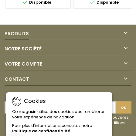


Disponible
Disponible
Mango
Lulo
90
90
gr
gr
X
X
10und
10und
Canoa
Canoa

PRODUITS

NOTRE SOCIÉTÉ

VOTRE COMPTE

CONTACT
LETTRE D'INFORMATIONS
Cookies
Ce magasin utilise des cookies pour améliorer
votre expérience de navigation.
Vous pouvez vous désinscrire à tout moment. Vous trouverez
pour cela nos informations de contact dans les conditions
Pour plus d'informations, consultez notre
d'utilisation du site.
Politique de confidentialité
.