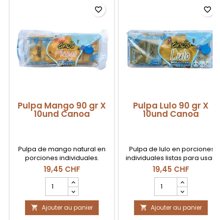
favorite_border
favorite_border
Pulpa Mango 90 gr X
Pulpa Lulo 90 gr X
10und Canoa
10und Canoa
Pulpa de mango natural en
Pulpa de lulo en porciones
porciones individuales.
individuales listas para usar.
19,45 CHF
19,45 CHF
Champ
Champ
quantité
quantité
du
du
Ajouter au panier
produit
Ajouter au panier
produit


Pulpa
Pulpa