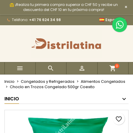
¡Realiza tu primera compra superior a CHF 50 y recibe un
card_giftcard
×
×
×
×
My wishlists
Crear lista de deseos
Iniciar sesión
descuento del CHF 10 en tu próxima compra!

Teléfono:
+41 76 624 34 98
Español
Create new list
add_circle_outline
Debe iniciar sesión para guardar productos en su
Nombre de la lista de deseos
lista de deseos.
Cancelar
Iniciar sesión
Cancelar
Crear lista de deseos
0



Inicio
Congelados y Refrigerados
Alimentos Congelados
Choclo en Trozos Congelado 500gr Coexito
INICIO
favorite_border