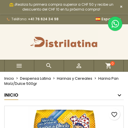
¡Realiza tu primera compra superior a CHF 50 y recibe un
card_giftcard
×
×
×
×
My wishlists
Crear lista de deseos
Iniciar sesión
descuento del CHF 10 en tu próxima compra!

Teléfono:
+41 76 624 34 98
Español
Create new list
add_circle_outline
Debe iniciar sesión para guardar productos en su
Nombre de la lista de deseos
lista de deseos.
Cancelar
Iniciar sesión
Cancelar
Crear lista de deseos
0



Inicio
Despensa Latina
Harinas y Cereales
Harina Pan
Maíz/Dulce 500gr
INICIO
favorite_border