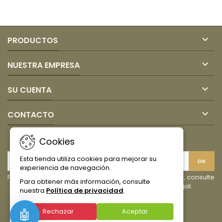
Coexito

PRODUCTOS

NUESTRA EMPRESA

SU CUENTA

CONTACTO
BOLETÍN
Cookies
Esta tienda utiliza cookies para mejorar su
experiencia de navegación.
Puede darse de baja en cualquier momento. Para ello, consulte
Para obtener más información, consulte
nuestra información de contacto en el aviso legal.
nuestra
Política de privacidad
.
Facebook
Instagram
TikTok
Rechazar
Aceptar
🤖