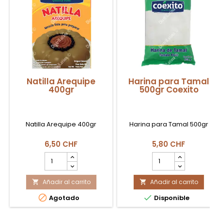
Natilla Arequipe
Harina para Tamal
400gr
500gr Coexito
Natilla Arequipe 400gr
Harina para Tamal 500gr
6,50 CHF
5,80 CHF
cantidad
cantidad
del
del
producto
producto
Añadir al carrito
Natilla
Añadir al carrito
Harina


Arequipe
para


Agotado
Disponible
400gr
Tamal
500gr