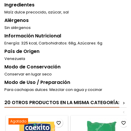
Ingredientes
Maíz dulce precocido, azúcar, sal
Alérgenos
Sin alérgenos
Información Nutricional
Energía: 325 kcal, Carbohidratos: 68g, Azúcares: 6g
País de Origen
Venezuela
Modo de Conservación
Conservar en lugar seco
Modo de Uso / Preparación
Para cachapas dulces. Mezclar con agua y cocinar
20 OTROS PRODUCTOS EN LA MISMA CATEGORÍA:
>
<
Agotado
favorite_border
favorite_border