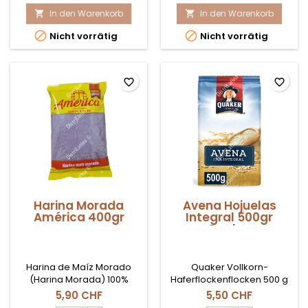
500gr
Tamal
In den Warenkorb
Produktmengenfeld
In den Warenkorb
500


gr


Nicht vorrätig
Nicht vorrätig
América
Produktmengenfeld
favorite_border
favorite_border
Harina Morada
Avena Hojuelas
América 400gr
Integral 500gr
Quaker
Harina de Maíz Morado
Quaker Vollkorn-
(Harina Morada) 100%
Haferflockenflocken 500 g
peruana. La base
5,90 CHF
5,50 CHF
indispensable para