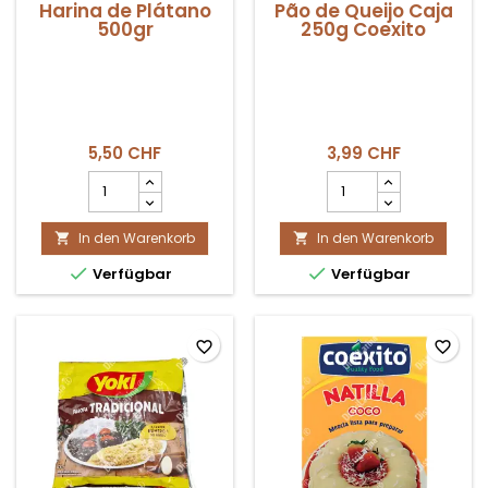
Harina de Plátano
Pão de Queijo Caja
500gr
250g Coexito
5,50 CHF
3,99 CHF
Harina
Pão
de
de
Plátano
Queijo
In den Warenkorb
500gr
In den Warenkorb
Caja


Produktmengenfeld
250g


Verfügbar
Verfügbar
Coexito
Produktmengenfeld
favorite_border
favorite_border