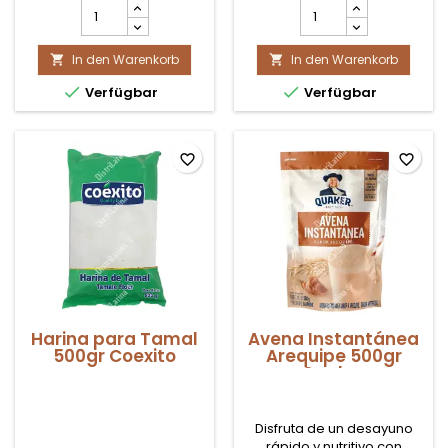
Harina
Avena
preparar la tradicional
Morada
Hojuelas
Chicha Morada y la
América
Integral
Mazamorra Morada.
In den Warenkorb
400gr
In den Warenkorb
500gr


Produktmengenfeld
Quaker


Verfügbar
Verfügbar
Produktmengenfeld
favorite_border
favorite_border
Harina para Tamal
Avena Instantánea
500gr Coexito
Arequipe 500gr
Quaker
Disfruta de un desayuno
rápido y nutritivo con