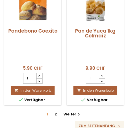
Pandebono Coexito
Pan de Yuca 1kg
Colmaíz
5,90 CHF
9,90 CHF
Pandebono
Pan
Coexito
de
Produktmengenfeld
Yuca
In den Warenkorb
In den Warenkorb
1kg


Colmaíz


Verfügbar
Verfügbar
Produktmengenfeld
1
2
Weiter

ZUM SEITENANFANG
