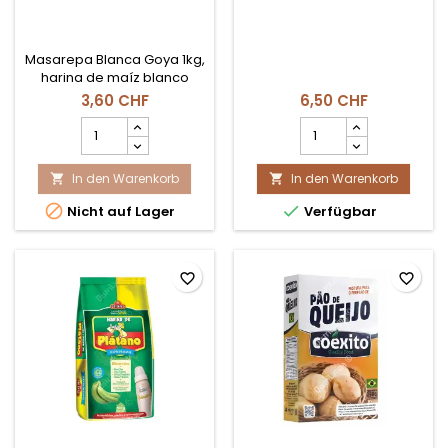
Masarepa Blanca Goya 1kg,
harina de maíz blanco
precocida ideal para
3,60 CHF
6,50 CHF
arepas y empanadas en
Masarepa
Natilla
Suiza.
Blanca
Panela
1kg
Produktmengenfeld
In den Warenkorb
Goya
In den Warenkorb


Produktmengenfeld


Nicht auf Lager
Verfügbar
favorite_border
favorite_border