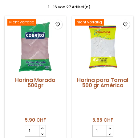
1 - 16 von 27 Artikel(n)
Nicht vorrätig
Nicht vorrätig
favorite_border
favorite_border
Harina Morada
Harina para Tamal
500gr
500 gr América
5,90 CHF
5,65 CHF
Harina
Harina
Morada
para