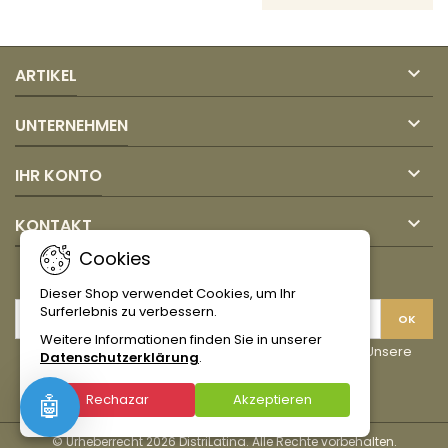

ARTIKEL

UNTERNEHMEN

IHR KONTO

KONTAKT
Cookies
NEWSLETTER
Dieser Shop verwendet Cookies, um Ihr
Surferlebnis zu verbessern.
Weitere Informationen finden Sie in unserer
Sie können Ihr Einverständnis jederzeit widerrufen. Unsere
Datenschutzerklärung
.
Kontaktinformationen finden Sie u. a. in der
Datenschutzerklärung.
Rechazar
Akzeptieren
🤖
© Urheberrecht 2026 DistriLatina. Alle Rechte vorbehalten.