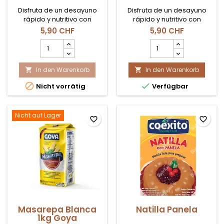
Disfruta de un desayuno
Disfruta de un desayuno
rápido y nutritivo con
rápido y nutritivo con
nuestra Avena Instantánea
nuestra Avena Instantánea
5,90 CHF
5,90 CHF
sabor Vainilla. Deliciosa y
sabor Fresa. Deliciosa y
Avena
Avena
fácil de preparar.
fácil de preparar.
Instantánea
Instantánea
Vainilla
Fresa
In den Warenkorb
500gr
In den Warenkorb
300gr


Quaker
Quaker


Nicht vorrätig
Verfügbar
Produktmengenfeld
Produktmengenfeld
Nicht auf Lager
favorite_border
favorite_border
Masarepa Blanca
Natilla Panela
1kg Goya