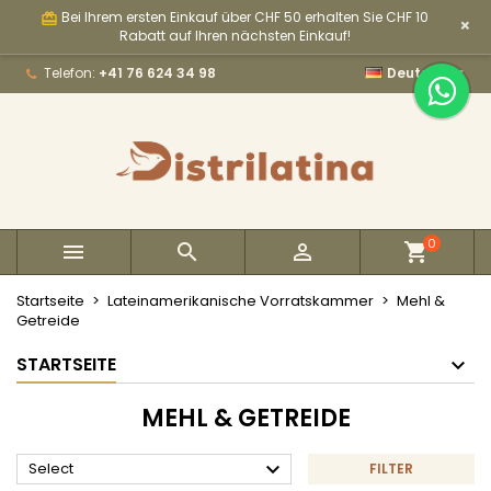
Bei Ihrem ersten Einkauf über CHF 50 erhalten Sie CHF 10
card_giftcard
×
×
×
×
×
My wishlists
((modalTitle))
Wunschliste erstellen
Anmelden
Rabatt auf Ihren nächsten Einkauf!

Telefon:
+41 76 624 34 98
Deutsch
Create new list
add_circle_outline
((confirmMessage))
Sie müssen angemeldet sein, um Artikel Ihrer
Name der Wunschliste
Wunschliste hinzufügen zu können.
((cancelText))
((modalDeleteText))
Abbrechen
Anmelden
Abbrechen
Wunschliste erstellen
0



Startseite
Lateinamerikanische Vorratskammer
Mehl &
Getreide
STARTSEITE
MEHL & GETREIDE

Select
FILTER