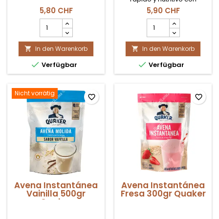
nuestra Avena Instantánea
5,80 CHF
5,90 CHF
sabor Arequipe. Deliciosa y
Harina
Avena
fácil de preparar.
para
Instantánea
Tamal
Arequipe
In den Warenkorb
500gr
In den Warenkorb
500gr


Coexito
Quaker


Verfügbar
Verfügbar
Produktmengenfeld
Produktmengenfeld
Nicht vorrätig
favorite_border
favorite_border
Avena Instantánea
Avena Instantánea
Vainilla 500gr
Fresa 300gr Quaker
Quaker