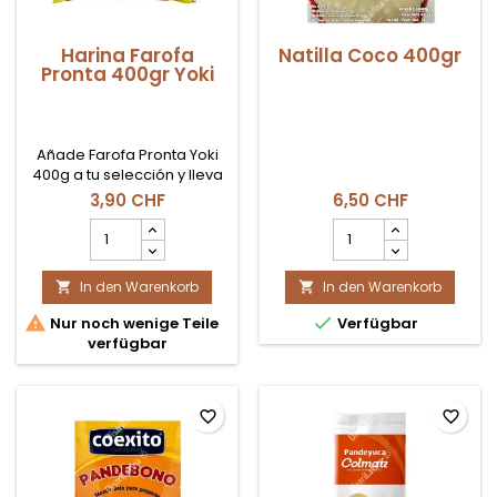
Harina Farofa
Natilla Coco 400gr
Pronta 400gr Yoki
Añade Farofa Pronta Yoki
400g a tu selección y lleva
a tu mesa la esencia de
3,90 CHF
6,50 CHF
Brasil, lista para servir y
Harina
Natilla
compartir.
Farofa
Coco
Pronta
400gr
In den Warenkorb
400gr
In den Warenkorb
Produktmengenfeld


Yoki


Nur noch wenige Teile
Verfügbar
Produktmengenfeld
verfügbar
favorite_border
favorite_border