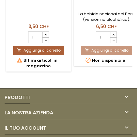
La bebida nacional del Perú
(versión no alcohólica).
Elaborada a partir del hervor
3,50 CHF
6,50 CHF
del maíz morado andino con
Campo
Campo
frutas y especias. Dulce,
quantità
quantità
refrescante y llena de color.
del
del
Botella de 1 Litro.
Aggiungi al carrello
prodotto
Aggiungi al carrello
prodotto


Néctar
Chicha


Ultimi articoli in
Non disponibile
de
Morada
magazzino
Guayaba
1
Amazonia
Lt
1L

PRODOTTI

LA NOSTRA AZIENDA

IL TUO ACCOUNT