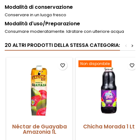
Modalità di conservazione
Conservare in un luogo fresco
Modalità d'uso/Preparazione
Consumare moderatamente. Idratare con ulteriore acqua
20 ALTRI PRODOTTI DELLA STESSA CATEGORIA:
<
>
Non disponibile
favorite_border
favorite_border
Néctar de Guayaba
Chicha Morada 1 Lt
Amazonia 1L