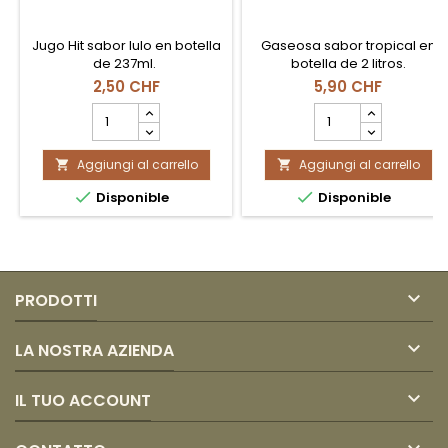
Jugo Hit sabor lulo en botella
Gaseosa sabor tropical en
de 237ml.
botella de 2 litros.
2,50 CHF
5,90 CHF
Campo
Campo
quantità
quantità
del
del
Aggiungi al carrello
prodotto
Aggiungi al carrello
prodotto


HIT
GASEOSA


Disponible
Disponible
LULO
TROPICAL
237
2L
ML
BALORU

PRODOTTI

LA NOSTRA AZIENDA

IL TUO ACCOUNT