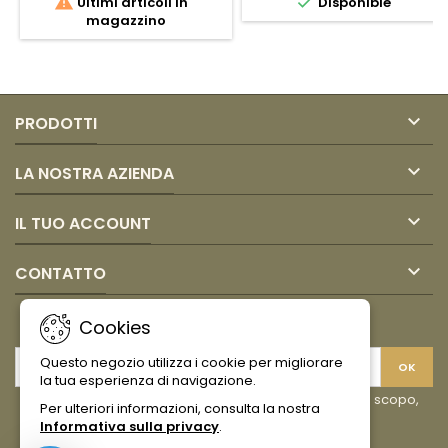


Ultimi articoli in
Disponible
de
Lulo
magazzino
Guayaba
237
Amazonia
ml
1L

PRODOTTI

LA NOSTRA AZIENDA

IL TUO ACCOUNT

CONTATTO
NEWSLETTER
Cookies
Questo negozio utilizza i cookie per migliorare
la tua esperienza di navigazione.
Puoi annullare l'iscrizione in ogni momento. A questo scopo,
Per ulteriori informazioni, consulta la nostra
cerca le info di contatto nelle note legali.
Informativa sulla privacy
.