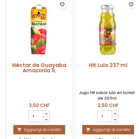
favorite_border
favorite_border
Néctar de Guayaba
Hit Lulo 237 ml
Amazonia 1L
Jugo Hit sabor lulo en botella
de 237ml.
3,50 CHF
2,50 CHF
Campo
Campo
quantità
quantità
del
del
Aggiungi al carrello
prodotto
Aggiungi al carrello
prodotto


Néctar
Hit