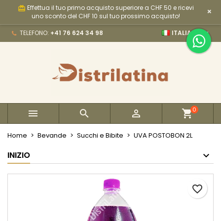
Effettua il tuo primo acquisto superiore a CHF 50 e ricevi
card_giftcard
×
×
×
×
My wishlists
Crea lista dei desideri
Accedi
uno sconto del CHF 10 sul tuo prossimo acquisto!

TELEFONO:
+41 76 624 34 98
ITALIANO
Create new list
add_circle_outline
Devi avere effettuato l'accesso per salvare dei
Nome lista dei desideri
prodotti nella tua lista dei desideri.
Annulla
Accedi
Annulla
Crea lista dei desideri
0



Home
Bevande
Succhi e Bibite
UVA POSTOBON 2L
INIZIO
favorite_border