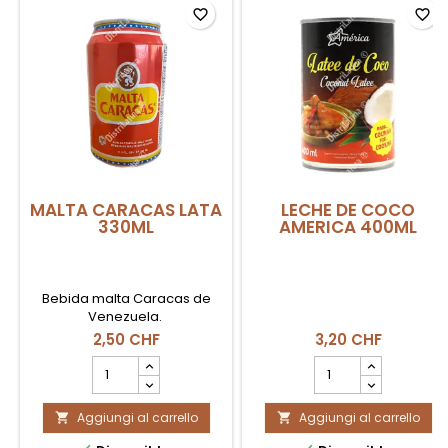
favorite_border
favorite_border
MALTA CARACAS LATA
LECHE DE COCO
330ML
AMERICA 400ML
Bebida malta Caracas de
Venezuela.
2,50 CHF
3,20 CHF
Campo
Campo
quantità
quantità
del
del
Aggiungi al carrello
prodotto
Aggiungi al carrello
prodotto


MALTA
LECHE