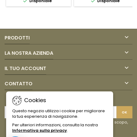


Disponible
Disponible
CARACAS
DE
LATA
COCO
330ML
AMERICA
400ml

PRODOTTI

LA NOSTRA AZIENDA

IL TUO ACCOUNT

CONTATTO
NEWSLETTER
Cookies
Questo negozio utilizza i cookie per migliorare
la tua esperienza di navigazione.
Puoi annullare l'iscrizione in ogni momento. A questo scopo,
Per ulteriori informazioni, consulta la nostra
cerca le info di contatto nelle note legali.
Informativa sulla privacy
.