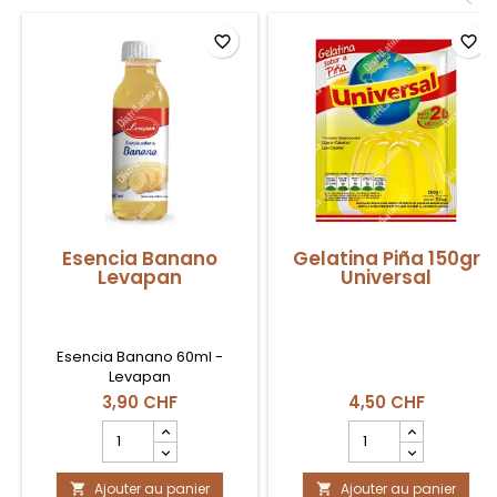
<
favorite_border
favorite_border
Esencia Banano
Gelatina Piña 150gr
Levapan
Universal
Esencia Banano 60ml -
Levapan
3,90 CHF
4,50 CHF
Champ
Champ
quantité
quantité
du
du
Ajouter au panier
produit
Ajouter au panier
produit

