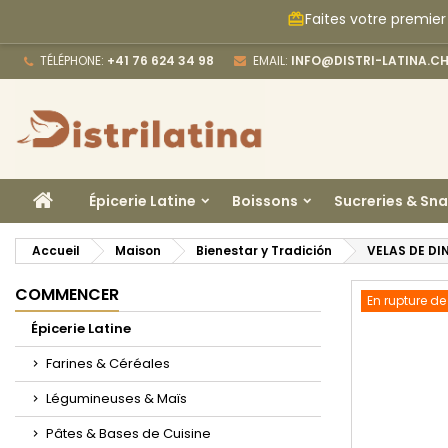
Faites votre premier
card_giftcard
M
C
C
TÉLÉPHONE:
+41 76 624 34 98
EMAIL:
INFO@DISTRI-LATINA.C
add_circle_outline
Vo
No
d'e
ACCUEIL
Épicerie Latine
Boissons
Sucreries & Sn
Accueil
Maison
Bienestar y Tradición
VELAS DE DI
COMMENCER
En rupture de
Épicerie Latine
Farines & Céréales
Légumineuses & Maïs
Pâtes & Bases de Cuisine