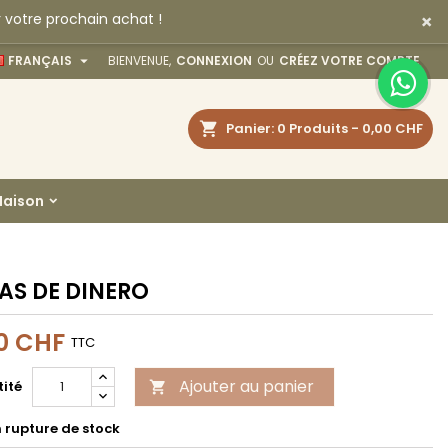
×
 votre prochain achat !
×
×
×

FRANÇAIS
BIENVENUE,
CONNEXION
OU
CRÉEZ VOTRE COMPTE
echercher
Panier
0
Produits -
0,00 CHF
n
aison
s
AS DE DINERO
0 CHF
TTC
Ajouter au panier
ité

 rupture de stock