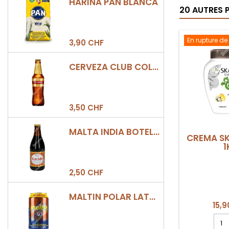
HARINA PAN BLANCA
20 AUTRES 
En rupture de
3,90 CHF
CERVEZA CLUB COLOMBIA DORADA BOTELLA 330ML
3,50 CHF
MALTA INDIA BOTELLA 355ML
CREMA S
1
2,50 CHF
MALTIN POLAR LATA 330ML
15,9
Cha
quan