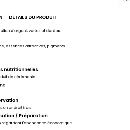
N
DÉTAILS DU PRODUIT
action d'argent, vertes et dorées
ine, essences attractives, pigments
s nutritionnelles
oduit de cérémonie
ine
rvation
 un endroit frais
isation / Préparation
en regardant l'abondance économique