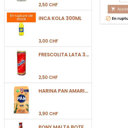
du
2,50 CHF
Ajoute
prod

CRE
En rupture de
INCA KOLA 300ML

En ruptu
stock
SKA
CO
1KG
3,00 CHF
FRESCOLITA LATA 330ML
2,50 CHF
HARINA PAN AMARILLA
3,90 CHF
PONY MALTA BOTELLA 330ML