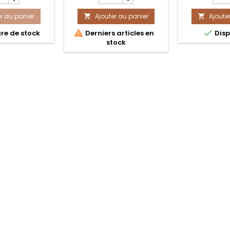
du
du
r au panier
uit
Ajouter au panier
produit
Ajoute
produ


MA
VELAS
VELA


re de stock
Derniers articles en
Disp
LA
GRAN
7
stock
CO
PODER
POTE
AFRI