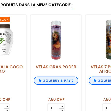
PRODUITS DANS LA MÊME CATÉGORIE :
 stock
KALA COCO
VELAS GRAN PODER
VELAS 7 
KG
AFRI
3 X 2! BUY 3, PAY 2
3 X 2! B
0 CHF
7,50 CHF
7,50
mp
Champ
Cha
tité
quantité
quant