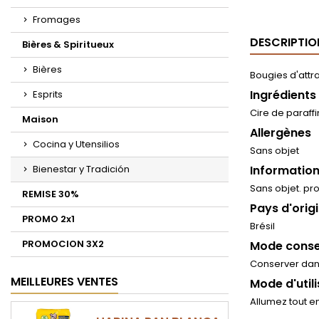
Fromages
DESCRIPTIO
Bières & Spiritueux
Bières
Bougies d'attr
Ingrédients
Esprits
Cire de paraff
Maison
Allergènes
Cocina y Utensilios
Sans objet
Bienestar y Tradición
Information
Sans objet. pr
REMISE 30%
Pays d'orig
PROMO 2x1
Brésil
PROMOCION 3X2
Mode conse
Conserver dans
MEILLEURES VENTES
Mode d'util
Allumez tout 